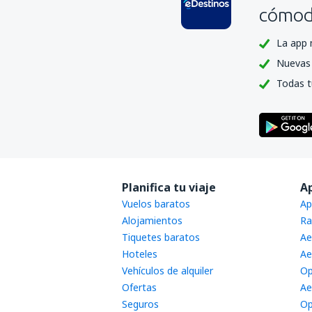
cómoda
La app 
Nuevas 
Todas t
Planifica tu viaje
A
Vuelos baratos
Ap
Alojamientos
Ra
Tiquetes baratos
Ae
Hoteles
Ae
Vehículos de alquiler
Op
Ofertas
Ae
Seguros
Op