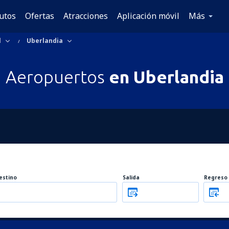
utos
Ofertas
Atracciones
Aplicación móvil
Más
l
Uberlandia
Aeropuertos
en Uberlandia
estino
Salida
Regreso