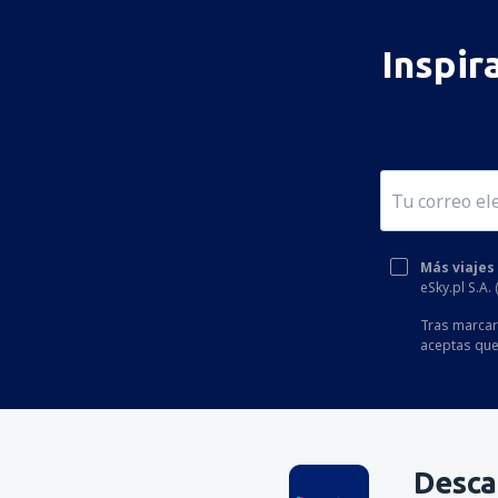
Inspir
Más viajes
eSky.pl S.A.
Tras marcar 
aceptas que
Desca