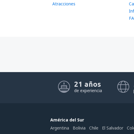
Atracciones
Ca
In
FA
21 años
de experiencia
América del Sur
Argentina
Bolivia
Chile
El Salvador
Col