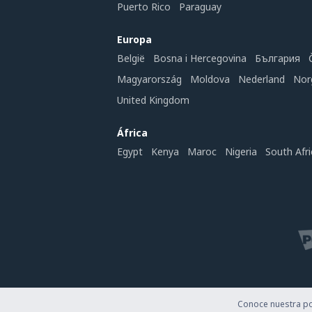
Puerto Rico
Paraguay
Europa
België
Bosna i Hercegovina
България
Magyarország
Moldova
Nederland
Nor
United Kingdom
África
Egypt
Kenya
Maroc
Nigeria
South Afri
Conoce nuestra pol