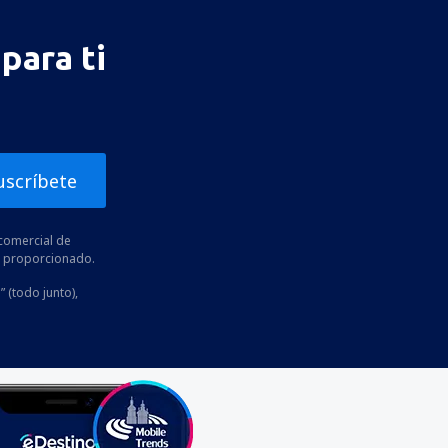
para ti
uscríbete
comercial de
he proporcionado.
” (todo junto),