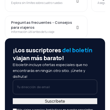
Explora sin límites sobre cuatro ruedas
Asegura t
Preguntas frecuentes - Consejos
para viajeros
Información útil antes de tu viaje
¡Los suscriptores
del boletín
viajan más barato!
El boletín incluye ofertas especiales que no
encontrarás en ningún otro sitio. ¡Únete y
disfruta!
Tu dirección de email
Suscríbete
Más viajes a precios fantásticos en nuestra newsletter.