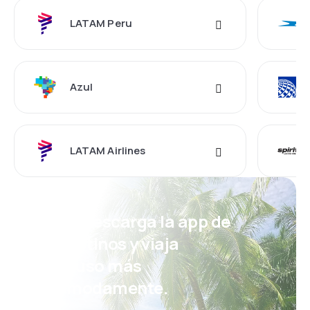
LATAM Peru
Azul
LATAM Airlines
¡Eh! Descarga la app de
eDestinos y viaja
incluso más
cómodamente.