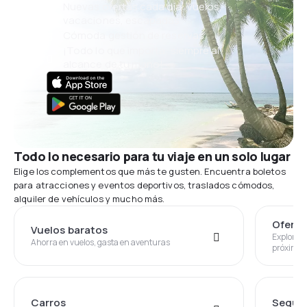
Nuevas ofertas cada día: vuelos,
vacaciones, escapadas
Cómoda gestión de reservas
¡Todo lo que importa, siempre al
alcance de tu mano!
Todo lo necesario para tu viaje en un solo lugar
Elige los complementos que más te gusten. Encuentra boletos
para atracciones y eventos deportivos, traslados cómodos,
alquiler de vehículos y mucho más.
Oferta
Vuelos baratos
Explora c
Ahorra en vuelos, gasta en aventuras
próximo v
Carros
Segur