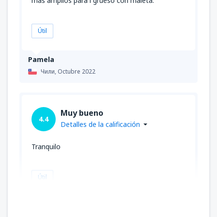
más amplios para i grueso con maleta.
Útil
Pamela
Чили,
Octubre 2022
Muy bueno
4.4
Detalles de la calificación
Tranquilo
Útil
jhon