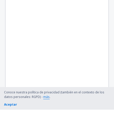
Cabo Frio (CFB)
Cajazeiras Pedro Vieira Moreira (CJZ)
Caldas Novas (CLV)
Campo Mourao Airport (CBW)
Campinas
Canela Airport (CEL)
Cacoal (OAL)
Carajás (CKS)
Cariri (JDO)
Conoce nuestra política de privacidad (también en el contexto de los
datos personales: RGPD) -
más
.
Cacador (CFC)
Aceptar
Cataratas (IGU)