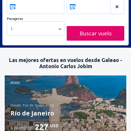
Pasajeros
1
Buscar vuelo
Las mejores ofertas en vuelos desde Galeao -
Antonio Carlos Jobim
BRASIL
desde: Foz de Iguazú (IGU)
Río de Janeiro
227
USD
A PARTIR DE: