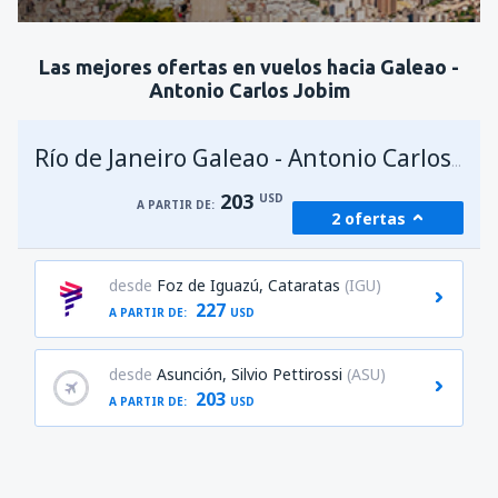
Revisa los detalles
Las mejores ofertas en vuelos hacia Galeao -
Antonio Carlos Jobim
Río de Janeiro Galeao - Antonio Carlos Jobim
203
USD
A PARTIR DE:
2 ofertas
desde
Foz de Iguazú, Cataratas
(IGU)
227
A PARTIR DE:
USD
desde
Asunción, Silvio Pettirossi
(ASU)
203
A PARTIR DE:
USD