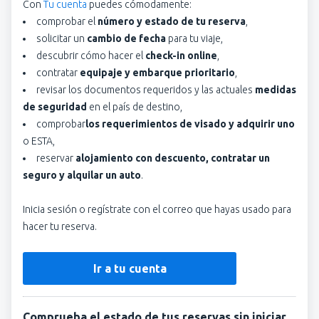
Con
Tu cuenta
puedes cómodamente:
comprobar el
número y estado de tu reserva
,
solicitar un
cambio de fecha
para tu viaje,
descubrir cómo hacer el
check-in online
,
contratar
equipaje y embarque prioritario
,
revisar los documentos requeridos y las actuales
medidas
de seguridad
en el país de destino,
comprobar
los requerimientos de visado y adquirir uno
o ESTA,
reservar
alojamiento con descuento, contratar un
seguro y alquilar un auto
.
Inicia sesión o regístrate con el correo que hayas usado para
hacer tu reserva.
Ir a tu cuenta
Comprueba el estado de tus reservas sin iniciar