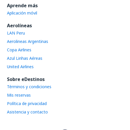
Contiene información incorrecta
Aprende más
Es demasiado largo
No profundiza en el tema
Aplicación móvil
Es demasiado largo
Enviar
Aerolíneas
Enviar
LAN Peru
Aerolineas Argentinas
Copa Airlines
Azul Linhas Aéreas
United Airlines
Sobre eDestinos
Términos y condiciones
Mis reservas
Política de privacidad
Asistencia y contacto