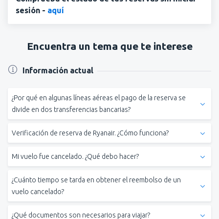
sesión -
aquí
Encuentra un tema que te interese
Información actual
¿Por qué en algunas líneas aéreas el pago de la reserva se
divide en dos transferencias bancarias?
Verificación de reserva de Ryanair. ¿Cómo funciona?
Mi vuelo fue cancelado. ¿Qué debo hacer?
¿Cuánto tiempo se tarda en obtener el reembolso de un
vuelo cancelado?
tu pasaje seguirá siendo
¿Contiene este artículo la información que andabas
válido.
¿Qué documentos son necesarios para viajar?
buscando?