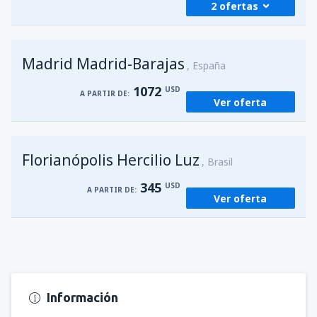
2 ofertas
desde
Foz de Iguazú, Cataratas
(IGU)
Madrid Madrid-Barajas
226
España
A PARTIR DE:
USD
1072
USD
A PARTIR DE:
Ver oferta
desde
Asunción, Silvio Pettirossi
(ASU)
203
A PARTIR DE:
USD
Florianópolis Hercilio Luz
Brasil
345
USD
A PARTIR DE:
Ver oferta
Información