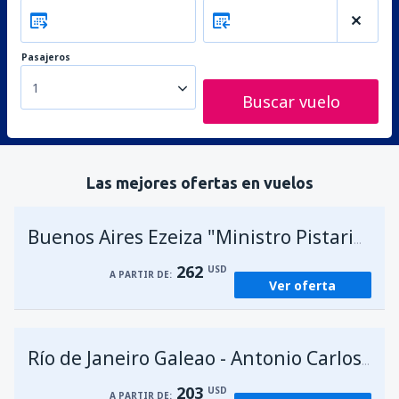
Pasajeros
1
Buscar vuelo
Las mejores ofertas en vuelos
A
Buenos Aires Ezeiza "Ministro Pistarini"
262
USD
A PARTIR DE:
Ver oferta
Río de Janeiro Galeao - Antonio Carlos Jobim
203
USD
A PARTIR DE: