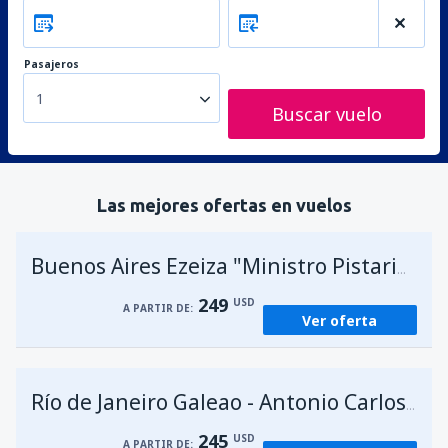
Pasajeros
1
Buscar vuelo
Las mejores ofertas en vuelos
A
Buenos Aires Ezeiza "Ministro Pistarini"
249
USD
A PARTIR DE:
Ver oferta
Río de Janeiro Galeao - Antonio Carlos Jobim
245
USD
A PARTIR DE: