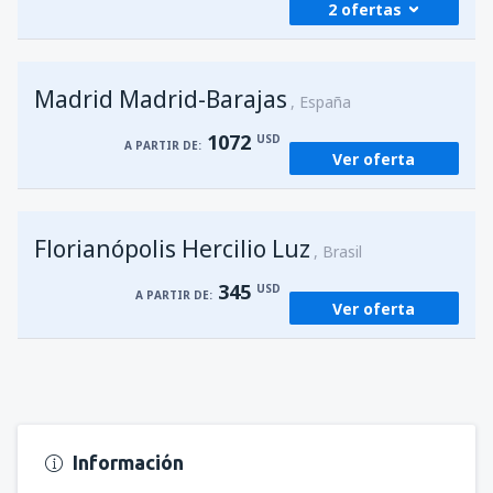
2 ofertas
desde
Foz de Iguazú, Cataratas
(IGU)
Madrid Madrid-Barajas
272
España
A PARTIR DE:
USD
1072
USD
A PARTIR DE:
Ver oferta
desde
Asunción, Silvio Pettirossi
(ASU)
245
A PARTIR DE:
USD
Florianópolis Hercilio Luz
Brasil
345
USD
A PARTIR DE:
Ver oferta
Información