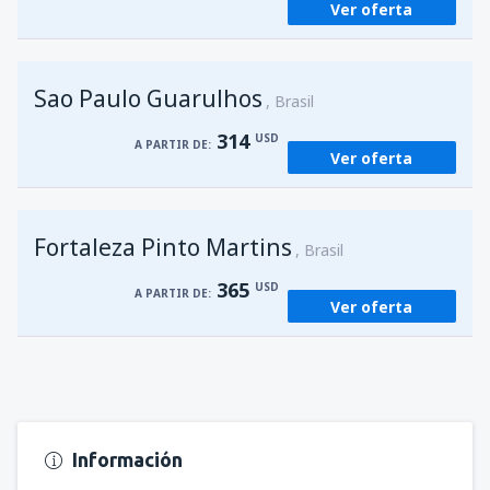
Ver oferta
desde
Asunción, Silvio Pettirossi
(ASU)
228
A PARTIR DE:
USD
Sao Paulo Guarulhos
Brasil
314
USD
A PARTIR DE:
Ver oferta
Fortaleza Pinto Martins
Brasil
365
USD
A PARTIR DE:
Ver oferta
Información