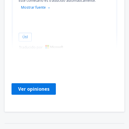
Este cometário es traducido automáticamente.
Mostrar fuente
Útil
Traducido por
HEDELVIJANN
Brazylia,
Marzo 2019
Ver opiniones