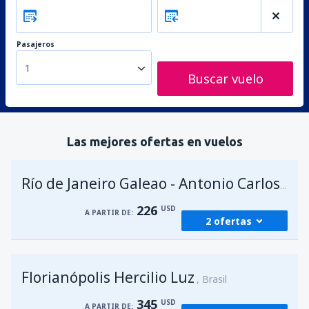
Pasajeros
1
Buscar vuelo
Las mejores ofertas en vuelos
Río de Janeiro Galeao - Antonio Carlos Jobim
226
USD
A PARTIR DE:
2 ofertas
desde
Foz de Iguazú, Cataratas
(IGU)
Florianópolis Hercilio Luz
226
Brasil
A PARTIR DE:
USD
345
USD
A PARTIR DE: