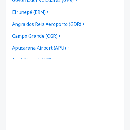
Governador Valadares (GVR)
Eirunepé (ERN)
Angra dos Reis Aeroporto (GDR)
Campo Grande (CGR)
Apucarana Airport (APU)
Apui Airport (IUP)
Aracatuba Dario Guarita (ARU)
Aragarcas Airport (ARS)
Araguaina Airport (AUX)
Arapongas Airport (APX)
Araripina Airport (JAW)