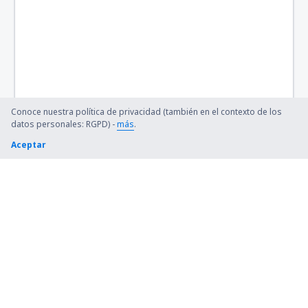
Canela Airport (CEL)
Cacoal (OAL)
Carajás (CKS)
Cariri (JDO)
Conoce nuestra política de privacidad (también en el contexto de los
datos personales: RGPD) -
más
.
Cacador (CFC)
Aceptar
Cataratas (IGU)
Chapada Diamantina (LEC)
Cianorte Airport (GGH)
Coari (CIZ)
Conceicao do Araguaia Airport (CDJ)