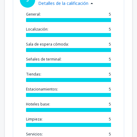
Detalles de la calificación
General:
5
Localización:
5
Sala de espera cómoda:
5
Señales de terminal:
5
Tiendas:
5
Estacionamientos:
5
Hoteles base:
5
Limpieza:
5
Servicios:
5