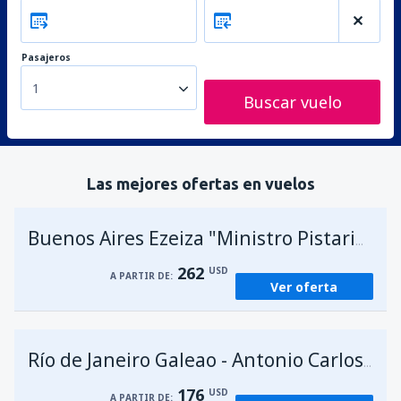
Pasajeros
1
Buscar vuelo
Las mejores ofertas en vuelos
A
Buenos Aires Ezeiza "Ministro Pistarini"
262
USD
A PARTIR DE:
Ver oferta
Río de Janeiro Galeao - Antonio Carlos Jobim
176
USD
A PARTIR DE: