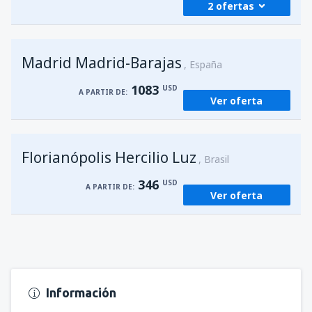
2 ofertas
desde
Foz de Iguazú, Cataratas
(IGU)
Madrid Madrid-Barajas
227
España
A PARTIR DE:
USD
1083
USD
A PARTIR DE:
Ver oferta
desde
Asunción, Silvio Pettirossi
(ASU)
176
A PARTIR DE:
USD
Florianópolis Hercilio Luz
Brasil
346
USD
A PARTIR DE:
Ver oferta
Información