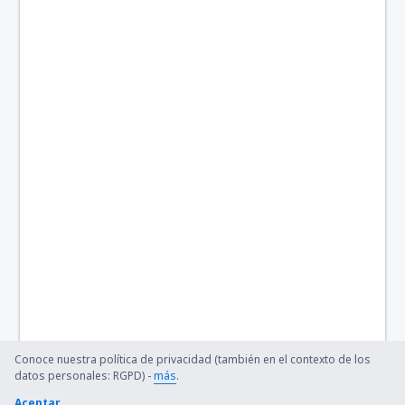
Le Puy-Loudes Airport (LPY)
Lille-Lesquin (LIL)
Lyon
Marseille Provence (MRS)
Metz-Nancy-Lorraine (ETZ)
Annecy-Meyth (NCY)
Saint-Nazaire Montoir Airport (SNR)
Montpellier – Mediterranee (MPL)
Nantes Atlantique (NTE)
Conoce nuestra política de privacidad (también en el contexto de los
Nimes (FNI)
datos personales: RGPD) -
más
.
Aceptar