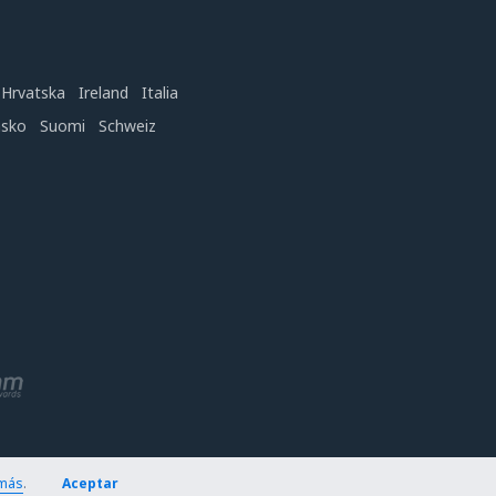
Hrvatska
Ireland
Italia
nsko
Suomi
Schweiz
más
.
Aceptar