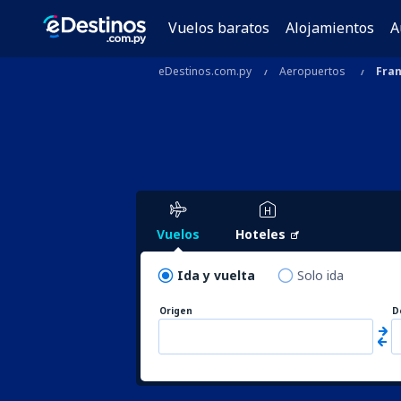
Vuelos baratos
Alojamientos
A
eDestinos.com.py
Aeropuertos
Fran
Vuelos
Hoteles
Ida y vuelta
Solo ida
Origen
D