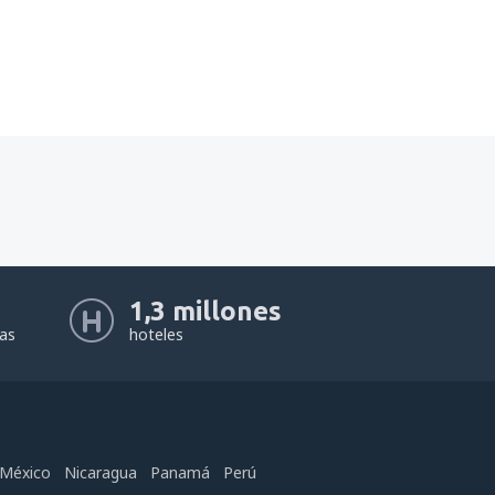
1,3 millones
eas
hoteles
México
Nicaragua
Panamá
Perú