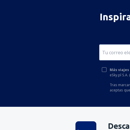
Biarritz - Anglet - Bayonne Airport (BIQ)
Bordeaux - Mérignac (BOD)
Inspir
Brest Bretagne Airport (BES)
Brive-La-Gaillarde Dordogne Valley (BVE)
Caen (CFR)
Beziers Cap d'Agde (BZR)
Carcassonne Airport (CCF)
Más viajes
Castres–Mazamet Airport (DCM)
eSky.pl S.A.
Chambery-Savoie (CMF)
Tras marcar 
aceptas que
París
Clermont-Ferrand/Auvergne (CFE)
Cote d'Azur (NCE)
Deauville-Saint Gatien Airport (DOL)
Desca