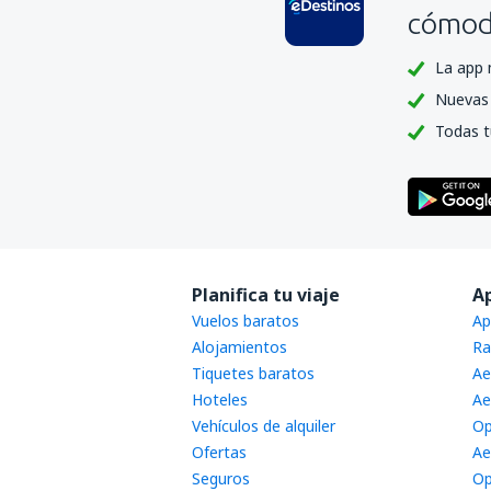
Deols Marcel Dassault Airport (CHR)
cómoda
Dijon-Bourgogne Airport (DIJ)
La app 
Dinard Pleurtuit (DNR)
Nuevas 
Dole Tavaux (DLE)
Todas t
Entzheim (SXB)
Epinal Mirecourt Airport (EPL)
EuroAirport Mulhouse (MLH)
Figari Sud-Corse (FSC)
Planifica tu viaje
A
Vuelos baratos
Grenoble-Isere (GNB)
Ap
Alojamientos
Ra
La Rochelle (LRH)
Tiquetes baratos
Ae
Lann-Bihoué (LRT)
Hoteles
Ae
Vehículos de alquiler
Op
Lannion-Servel (LAI)
Ofertas
Ae
Le Havre - Octeville (LEH)
Seguros
Op