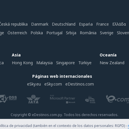
Česká republika
Danmark
Deutschland
Espańa
France
Ελλάδα
ge
Österreich
Polska
Portugal
Srbija
România
Sverige
Slove
Asia
Oceanía
ca
Hong Kong
Malaysia
Singapore
Türkiye
New Zealand
Páginas web internacionales
eSky.eu
eSky.com
eDestinos.com
Copyright © eDestinos.com.py. Todos los derechos reservados.
ítica de privacidad (también en el contexto de los datos personales: RGPD) -