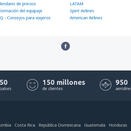
lendario de precios
LATAM
formación del equipaje
Spirit Airlines
Q - Consejos para viajeros
American Airlines
50
150 millones
950
países
de clientes
aerolín
ombia
Costa Rica
República Dominicana
Guatemala
Honduras