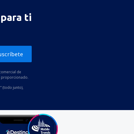
para ti
uscríbete
comercial de
he proporcionado.
” (todo junto),