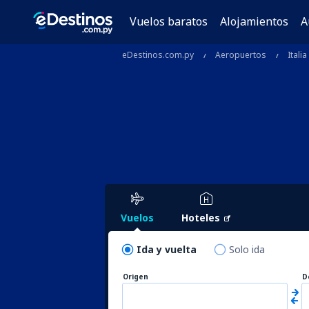
Vuelos baratos
Alojamientos
A
eDestinos.com.py
Aeropuertos
Italia
Vuelos
Hoteles
Ida y vuelta
Solo ida
Origen
D