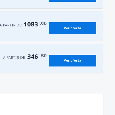
227
as
(IGU)
A PARTIR DE:
USD
1083
USD
A PARTIR DE:
Ver oferta
203
ssi
(ASU)
A PARTIR DE:
USD
346
USD
A PARTIR DE:
Ver oferta