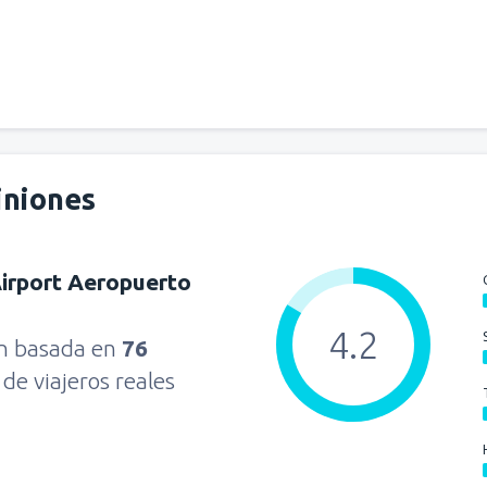
iniones
irport Aeropuerto
4.2
ón basada en
76
s
de viajeros reales