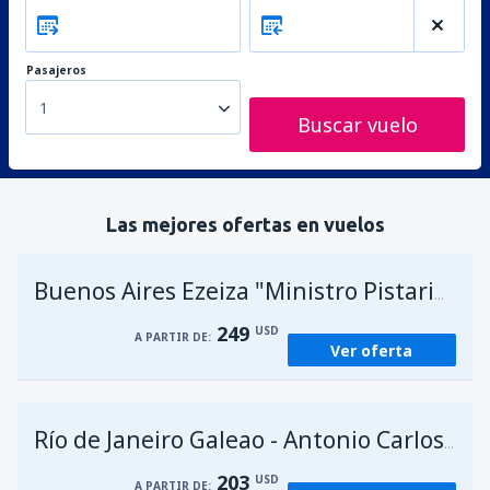
Pasajeros
1
Buscar vuelo
Las mejores ofertas en vuelos
A
Buenos Aires Ezeiza "Ministro Pistarini"
249
USD
A PARTIR DE:
Ver oferta
Río de Janeiro Galeao - Antonio Carlos Jobim
203
USD
A PARTIR DE: