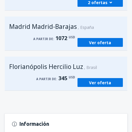
2 ofertas
desde
Foz de Iguazú, Cataratas
(IGU)
Madrid Madrid-Barajas
272
España
A PARTIR DE:
USD
1072
USD
A PARTIR DE:
Ver oferta
desde
Asunción, Silvio Pettirossi
(ASU)
203
A PARTIR DE:
USD
Florianópolis Hercilio Luz
Brasil
345
USD
A PARTIR DE:
Ver oferta
Información