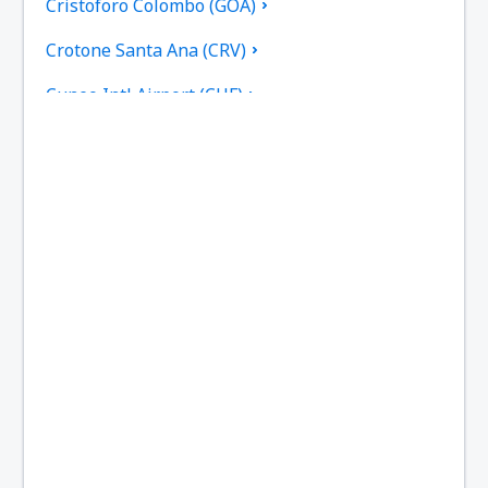
Cristoforo Colombo (GOA)
Crotone Santa Ana (CRV)
Cuneo Intl Airport (CUF)
Cagliari-Elmas (CAG)
Rimini - Miramare (RMI)
Ancona Falconara Airport (AOI)
Roma
Brescia-Montichiari (VBS)
Gino Lisa (FOG)
Bolonia Guglielmo Marconi (BLQ)
Lampedusa Airport (LMP)