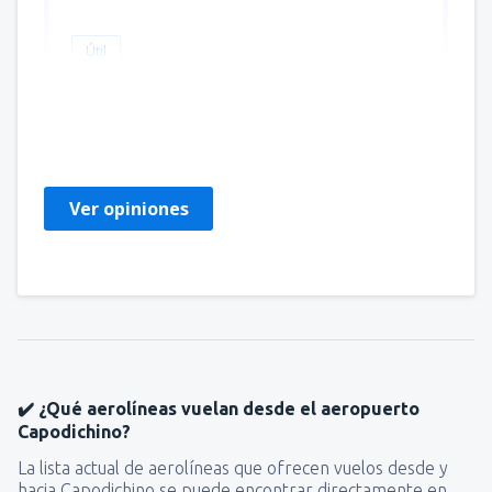
Útil
PILAR JOSEFINA
Chile,
Mayo 2023
Ver opiniones
✔️ ¿Qué aerolíneas vuelan desde el aeropuerto
Capodichino?
La lista actual de aerolíneas que ofrecen vuelos desde y
hacia Capodichino se puede encontrar directamente en