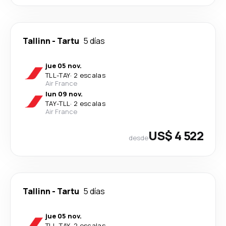
Tallinn
-
Tartu
5 días
jue 05 nov.
TLL
-
TAY
·
2 escalas
Air France
lun 09 nov.
TAY
-
TLL
·
2 escalas
Air France
US$ 4 522
desde
Tallinn
-
Tartu
5 días
jue 05 nov.
TLL
-
TAY
·
2 escalas