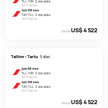
TLL
-
TAY
·
2 escalas
Air France
lun 09 nov.
TAY
-
TLL
·
2 escalas
Air France
US$ 4 522
desde
Tallinn
-
Tartu
5 días
jue 05 nov.
TLL
-
TAY
·
2 escalas
Air France
lun 09 nov.
TAY
-
TLL
·
2 escalas
Air France
US$ 4 522
desde