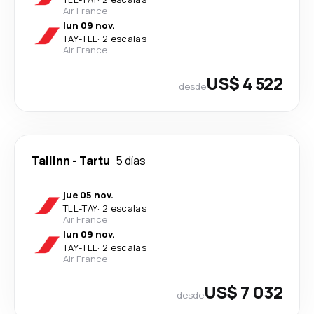
Air France
lun 09 nov.
TAY
-
TLL
·
2 escalas
Air France
US$ 4 522
desde
Tallinn
-
Tartu
5 días
jue 05 nov.
TLL
-
TAY
·
2 escalas
Air France
lun 09 nov.
TAY
-
TLL
·
2 escalas
Air France
US$ 7 032
desde