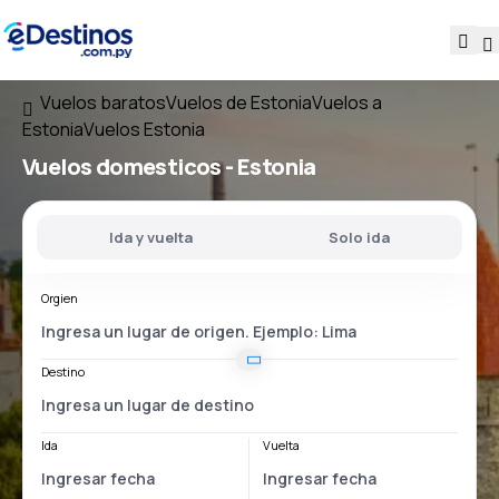
Vuelos baratos
Vuelos de Estonia
Vuelos a
Estonia
Vuelos Estonia
Vuelos domesticos -
Estonia
Ida y vuelta
Solo ida
Orgien
Destino
Ida
Vuelta