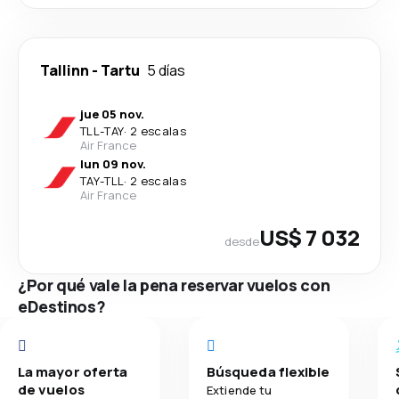
Tallinn
-
Tartu
5 días
jue 05 nov.
TLL
-
TAY
·
2 escalas
Air France
lun 09 nov.
TAY
-
TLL
·
2 escalas
Air France
US$ 7 032
desde
¿Por qué vale la pena reservar vuelos con
eDestinos?
La mayor oferta
Búsqueda flexible
de vuelos
Extiende tu