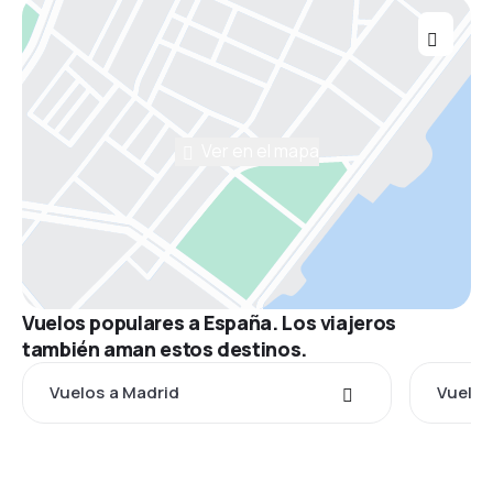
Ver en el mapa
Vuelos populares a España. Los viajeros
también aman estos destinos.
Vuelos a Madrid
Vuelos