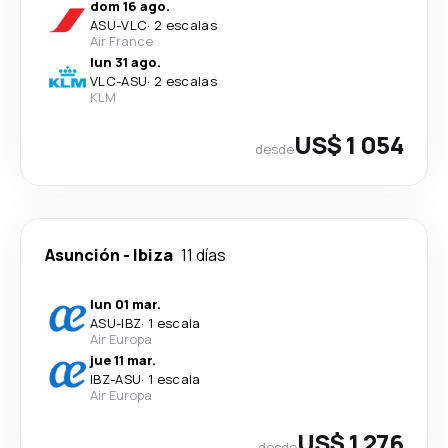
dom 16 ago.
ASU
-
VLC
·
2 escalas
Air France
lun 31 ago.
VLC
-
ASU
·
2 escalas
KLM
US$ 1 054
desde
Asunción
-
Ibiza
11 días
lun 01 mar.
ASU
-
IBZ
·
1 escala
Air Europa
jue 11 mar.
IBZ
-
ASU
·
1 escala
Air Europa
US$ 1 276
desde