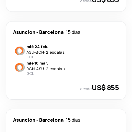
desde
Asunción
-
Barcelona
15 días
mié 24 feb.
ASU
-
BCN
·
2 escalas
GOL
mié 10 mar.
BCN
-
ASU
·
2 escalas
GOL
US$ 855
desde
Asunción
-
Barcelona
15 días