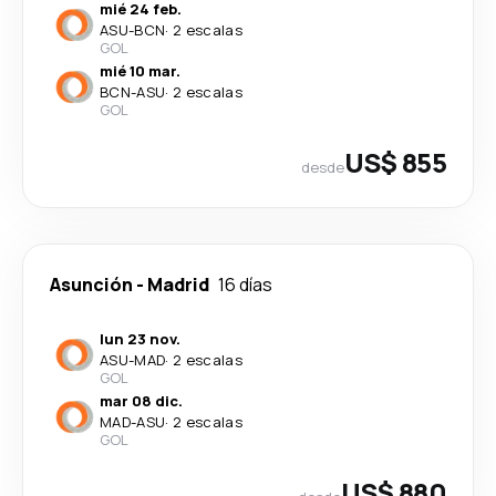
mié 24 feb.
ASU
-
BCN
·
2 escalas
GOL
mié 10 mar.
BCN
-
ASU
·
2 escalas
GOL
US$ 855
desde
Asunción
-
Madrid
16 días
lun 23 nov.
ASU
-
MAD
·
2 escalas
GOL
mar 08 dic.
MAD
-
ASU
·
2 escalas
GOL
US$ 880