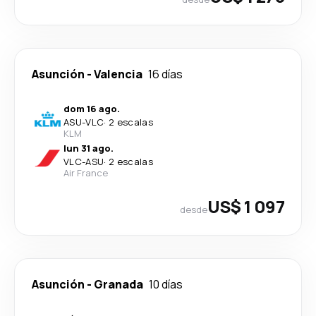
Asunción
-
Valencia
16 días
dom 16 ago.
ASU
-
VLC
·
2 escalas
KLM
lun 31 ago.
VLC
-
ASU
·
2 escalas
Air France
US$ 1 097
desde
Asunción
-
Granada
10 días