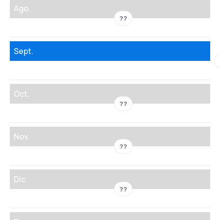
Ago.
??
Sept.
Oct.
??
Nov.
??
Dic.
??