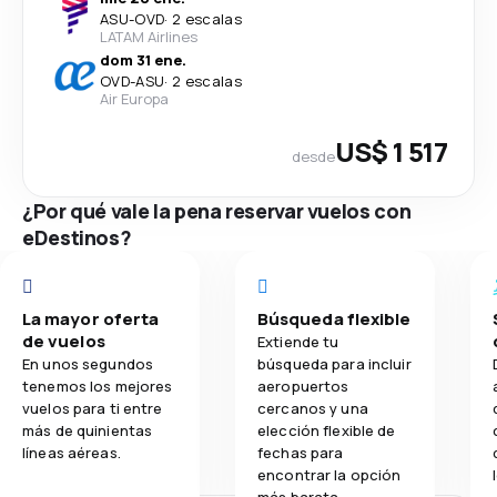
ASU
-
OVD
·
2 escalas
LATAM Airlines
dom 31 ene.
OVD
-
ASU
·
2 escalas
Air Europa
US$ 1 517
desde
¿Por qué vale la pena reservar vuelos con
eDestinos?
La mayor oferta
Búsqueda flexible
de vuelos
Extiende tu
En unos segundos
búsqueda para incluir
tenemos los mejores
aeropuertos
vuelos para ti entre
cercanos y una
más de quinientas
elección flexible de
líneas aéreas.
fechas para
encontrar la opción
más barata.