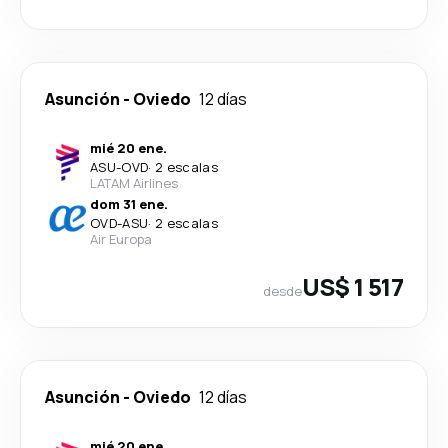
Asunción
-
Oviedo
12 días
mié 20 ene.
ASU
-
OVD
·
2 escalas
LATAM Airlines
dom 31 ene.
OVD
-
ASU
·
2 escalas
Air Europa
US$ 1 517
desde
Asunción
-
Oviedo
12 días
mié 20 ene.