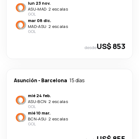
lun 23 nov.
ASU
-
MAD
·
2 escalas
GOL
mar 08 dic.
MAD
-
ASU
·
2 escalas
GOL
US$ 853
desde
Asunción
-
Barcelona
15 días
mié 24 feb.
ASU
-
BCN
·
2 escalas
GOL
mié 10 mar.
BCN
-
ASU
·
2 escalas
GOL
US$ 855