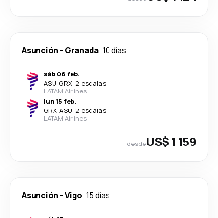
Asunción
-
Granada
10 días
sáb 06 feb.
ASU
-
GRX
·
2 escalas
LATAM Airlines
lun 15 feb.
GRX
-
ASU
·
2 escalas
LATAM Airlines
US$ 1 159
desde
Asunción
-
Vigo
15 días