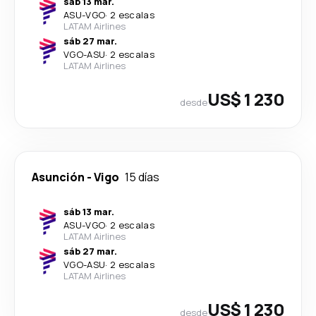
sáb 13 mar.
ASU
-
VGO
·
2 escalas
LATAM Airlines
sáb 27 mar.
VGO
-
ASU
·
2 escalas
LATAM Airlines
US$ 1 230
desde
Asunción
-
Vigo
15 días
sáb 13 mar.
ASU
-
VGO
·
2 escalas
LATAM Airlines
sáb 27 mar.
VGO
-
ASU
·
2 escalas
LATAM Airlines
US$ 1 230
desde