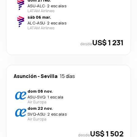
ASU
-
ALC
·
2 escalas
LATAM Airlines
sáb 06 mar.
ALC
-
ASU
·
2 escalas
LATAM Airlines
US$ 1 231
desde
Asunción
-
Sevilla
15 días
dom 08 nov.
ASU
-
SVQ
·
1 escala
Air Europa
dom 22 nov.
SVQ
-
ASU
·
2 escalas
Air Europa
US$ 1 502
desde