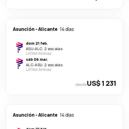
Asunción
-
Alicante
14 días
dom 21 feb.
ASU
-
ALC
·
2 escalas
LATAM Airlines
sáb 06 mar.
ALC
-
ASU
·
2 escalas
LATAM Airlines
US$ 1 231
desde
Asunción
-
Alicante
14 días
dom 21 feb.