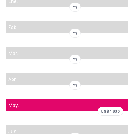
Ene.
??
Feb.
??
Mar.
??
Abr.
??
May.
US$ 1 830
Jun.