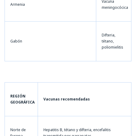
Vacuna
Armenia
meningocócica
Difteria,
Gabón
tétano,
poliomielitis
REGIÓN
Vacunas recomendadas
GEOGRÁFICA
Norte de
Hepatitis B, tétano y difteria, encefalitis
Europa
transmitida por garrapatas