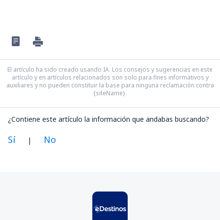
El artículo ha sido creado usando IA. Los consejos y sugerencias en este
artículo y en artículos relacionados son solo para fines informativos y
auxiliares y no pueden constituir la base para ninguna reclamación contra
{siteName}.
¿Contiene este artículo la información que andabas buscando?
Sí
No
|
En mi opinión, este artículo:
Es confuso
Contiene información incorrecta
No profundiza en el tema