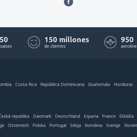
50
150 millones
950
países
de clientes
aerolín
ombia
Costa Rica
República Dominicana
Guatemala
Honduras
Česká republika
Danmark
Deutschland
Espańa
France
Ελλάδα
ge
Österreich
Polska
Portugal
Srbija
România
Sverige
Slove