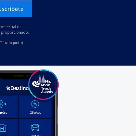
uscríbete
comercial de
he proporcionado.
” (todo junto),