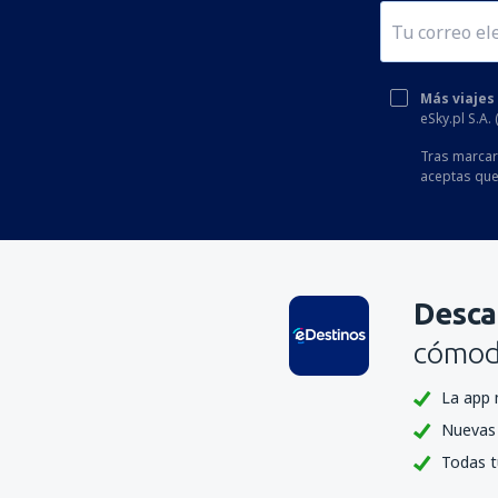
Más viajes
eSky.pl S.A.
Tras marcar 
aceptas que
Desca
cómoda
La app 
Nuevas 
Todas t