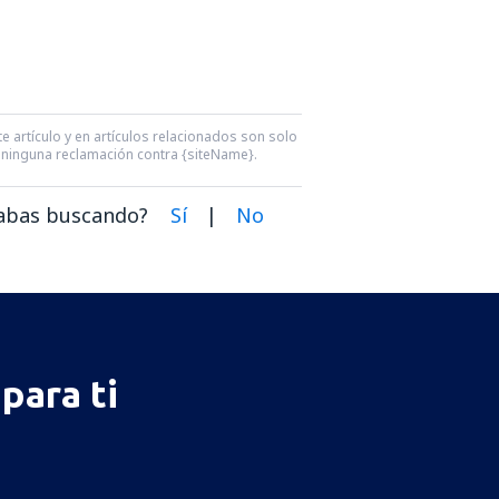
e artículo y en artículos relacionados son solo
ra ninguna reclamación contra {siteName}.
dabas buscando?
Sí
|
No
para ti