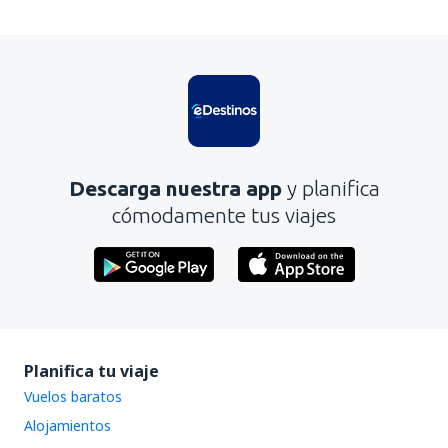
En mi opinión, este artículo:
Es confuso
Contiene información incorrecta
No profundiza en el tema
Es demasiado largo
Descarga nuestra app
y planifica
Enviar
cómodamente tus viajes
Planifica tu viaje
Vuelos baratos
Alojamientos