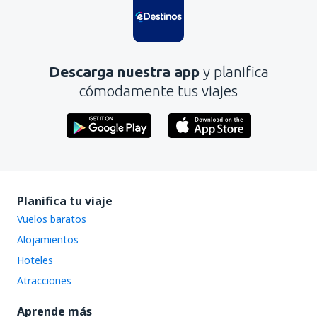
Contiene información incorrecta
No profundiza en el tema
Es demasiado largo
Descarga nuestra app
y planifica
Enviar
cómodamente tus viajes
Planifica tu viaje
Vuelos baratos
Alojamientos
Hoteles
Atracciones
Aprende más