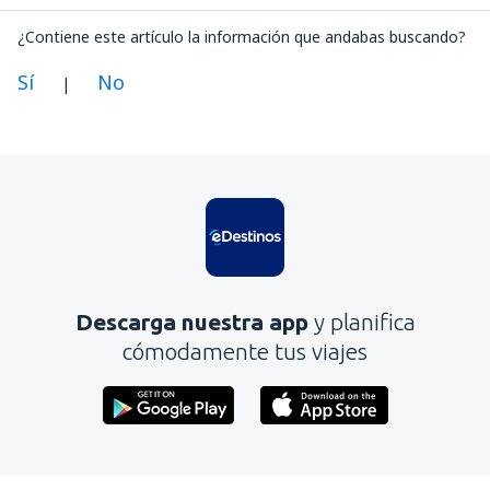
¿Contiene este artículo la información que andabas buscando?
Sí
No
|
En mi opinión, este artículo:
Es confuso
Contiene información incorrecta
No profundiza en el tema
Es demasiado largo
Descarga nuestra app
y planifica
Enviar
cómodamente tus viajes