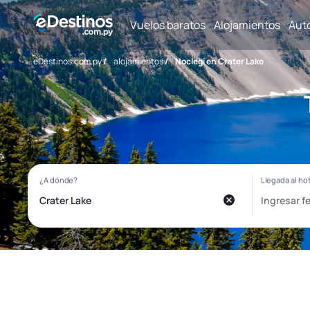
Vuelos baratos
Alojamientos
Aut
eDestinos.com.py
/
alojamientos
/
Noclegi en Crater Lake