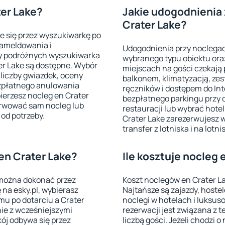
ter Lake?
Jakie udogodnienia 
Crater Lake?
ie się przez wyszukiwarkę po
zameldowania i
Udogodnienia przy noclegac
y podróżnych wyszukiwarka
wybranego typu obiektu ora
ter Lake są dostępne. Wybór
miejscach na gości czekają
i liczby gwiazdek, oceny
balkonem, klimatyzacją, ze
ezpłatnego anulowania
ręczników i dostępem do Int
bierzesz nocleg en Crater
bezpłatnego parkingu przy 
zerwować sam nocleg lub
restauracji lub wybrać hote
 od potrzeby.
Crater Lake zarezerwujesz 
transfer z lotniska i na lotni
en Crater Lake?
Ile kosztuje nocleg 
 można dokonać przez
Koszt noclegów en Crater La
 na esky.pl, wybierasz
Najtańsze są zajazdy, hostel
mu po dotarciu a Crater
noclegi w hotelach i luksu
nie z wcześniejszymi
rezerwacji jest związana z 
ój odbywa się przez
liczbą gości. Jeżeli chodzi o