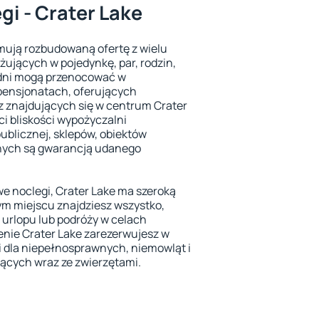
gi - Crater Lake
jmują rozbudowaną ofertę z wielu
żujących w pojedynkę, par, rodzin,
zdni mogą przenocować w
pensjonatach, oferujących
 znajdujących się w centrum Crater
i bliskości wypożyczalni
blicznej, sklepów, obiektów
nych są gwarancją udanego
we noclegi, Crater Lake ma szeroką
ym miejscu znajdziesz wszystko,
 urlopu lub podróży w celach
enie Crater Lake zarezerwujesz w
 dla niepełnosprawnych, niemowląt i
jących wraz ze zwierzętami.