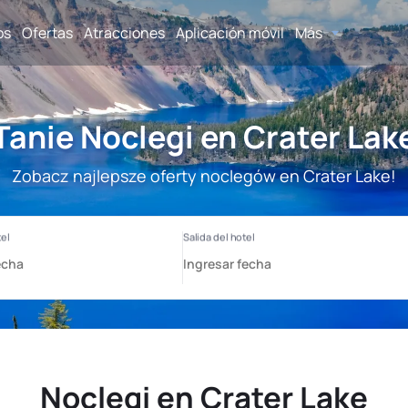
os
Ofertas
Atracciones
Aplicación móvil
Más
Tanie Noclegi en Crater Lak
Zobacz najlepsze oferty noclegów en Crater Lake!
Noclegi en Crater Lake