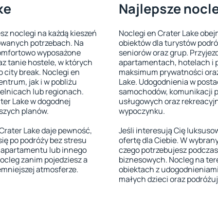
ke
Najlepsze nocle
esz noclegi na każdą kieszeń
Noclegi en Crater Lake obe
cowanych potrzebach. Na
obiektów dla turystów podró
 komfortowo wyposażone
seniorów oraz grup. Przyje
z tanie hostele, w których
apartamentach, hotelach i 
 city break. Noclegi en
maksimum prywatności oraz
ntrum, jak i w pobliżu
Lake. Udogodnienia w postac
ielnicach lub regionach.
samochodów, komunikacji pu
ater Lake w dogodnej
usługowych oraz rekreacyj
lszych planów.
wypoczynku.
Crater Lake daje pewność,
Jeśli interesują Cię luksuso
się po podróży bez stresu
ofertę dla Ciebie. W wybran
 apartamentu lub innego
czego potrzebujesz podczas
ocleg zanim pojedziesz a
biznesowych. Nocleg na ter
emniejszej atmosferze.
obiektach z udogodnieniami
małych dzieci oraz podróżu