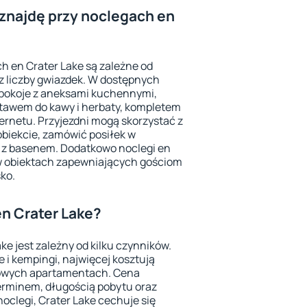
znajdę przy noclegach en
h en Crater Lake są zależne od
z liczby gwiazdek. W dostępnych
 pokoje z aneksami kuchennymi,
stawem do kawy i herbaty, kompletem
ernetu. Przyjezdni mogą skorzystać z
obiekcie, zamówić posiłek w
l z basenem. Dodatkowo noclegi en
w obiektach zapewniających gościom
sko.
en Crater Lake?
ke jest zależny od kilku czynników.
e i kempingi, najwięcej kosztują
sowych apartamentach. Cena
terminem, długością pobytu oraz
 noclegi, Crater Lake cechuje się