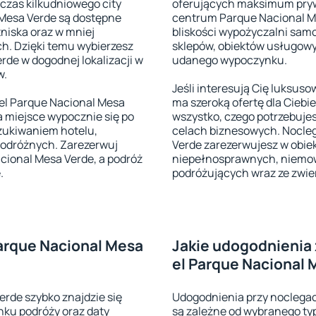
dczas kilkudniowego city
oferujących maksimum pryw
 Mesa Verde są dostępne
centrum Parque Nacional M
tniska oraz w mniej
bliskości wypożyczalni sam
ch. Dzięki temu wybierzesz
sklepów, obiektów usługowy
rde w dogodnej lokalizacji w
udanego wypoczynku.
w.
Jeśli interesują Cię luksus
el Parque Nacional Mesa
ma szeroką ofertę dla Cieb
a miejsce wypocznie się po
wszystko, czego potrzebuje
zukiwaniem hotelu,
celach biznesowych. Nocleg
podróżnych. Zarezerwuj
Verde zarezerwujesz w obie
cional Mesa Verde, a podróż
niepełnosprawnych, niemowl
.
podróżujących wraz ze zwie
Parque Nacional Mesa
Jakie udogodnienia 
el Parque Nacional 
erde szybko znajdzie się
Udogodnienia przy noclegac
nku podróży oraz daty
są zależne od wybranego typ