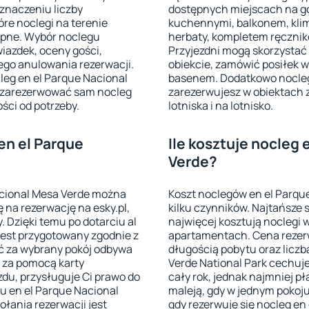
znaczeniu liczby
dostępnych miejscach na go
re noclegi na terenie
kuchennymi, balkonem, klim
ępne. Wybór noclegu
herbaty, kompletem ręcznik
gwiazdek, oceny gości,
Przyjezdni mogą skorzystać
ego anulowania rezerwacji.
obiekcie, zamówić posiłek w 
leg en el Parque Nacional
basenem. Dodatkowo nocleg
z zarezerwować sam nocleg
zarezerwujesz w obiektach 
ści od potrzeby.
lotniska i na lotnisko.
en el Parque
Ile kosztuje nocleg
Verde?
acional Mesa Verde można
Koszt noclegów en el Parque
 na rezerwację na esky.pl,
kilku czynników. Najtańsze s
 Dzięki temu po dotarciu al
najwięcej kosztują noclegi 
jest przygotowany zgodnie z
apartamentach. Cena rezerw
ć za wybrany pokój odbywa
długością pobytu oraz liczbą
b za pomocą karty
Verde National Park cechuj
zdu, przysługuje Ci prawo do
cały rok, jednak najmniej p
gu en el Parque Nacional
maleją, gdy w jednym pokoju
łania rezerwacji jest
gdy rezerwuje się nocleg en