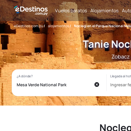
Vuelos baratos
Alojamientos
Aut
eDestinos.com.py
/
alojamientos
/
Noclegi en el Parque Nacional Me
Tanie Noc
Zobacz 
Nocleg