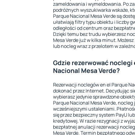
zameldowania i wymeldowania. Po za
podróżnych wyszukiwarka wskaże, któ
Parque Nacional Mesa Verde są dost
ułatwiają filtry typu obiektu i liczby 
odległości od centrum oraz bezpłatn
Dzięki temu bez trudu wybierzesz noc
Mesa Verde już w kilka minut. Możes
lub nocleg wraz z przelotem w zależno
Gdzie rezerwować noclegi 
Nacional Mesa Verde?
Rezerwacji noclegów en el Parque N
dokonać przez Internet. Decydując się
wybierasz jedynie sprawdzone obiekty.
Parque Nacional Mesa Verde, nocleg 
wcześniejszymi ustaleniami. Płatnoś
się przez bezpieczny system PayU lu
kredytowej. W razie rezygnacji z wyja
bezpłatnej anulacji rezerwacji nocle
Mesa Verde. Termin bezpłatnego odwo