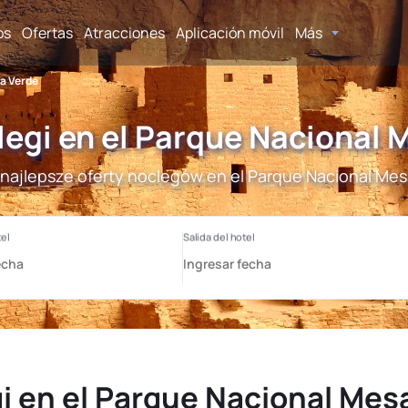
os
Ofertas
Atracciones
Aplicación móvil
Más
sa Verde
legi en el Parque Nacional 
najlepsze oferty noclegów en el Parque Nacional Mes
i en el Parque Nacional Mes