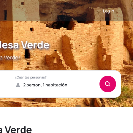
Log in
Mesa Verde
a Verde!
a Verde