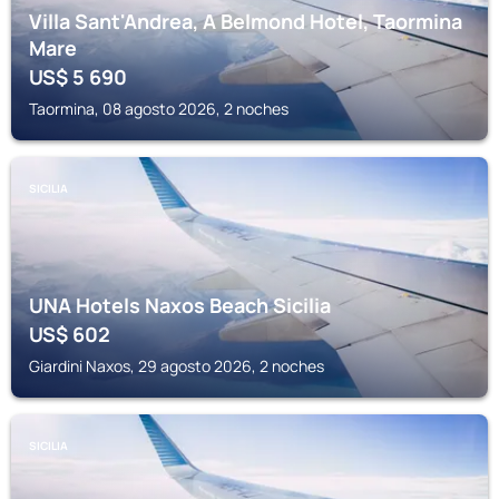
Villa Sant'Andrea, A Belmond Hotel, Taormina
Mare
US$
5 690
Taormina, 08 agosto 2026, 2 noches
SICILIA
UNA Hotels Naxos Beach Sicilia
US$
602
Giardini Naxos, 29 agosto 2026, 2 noches
SICILIA