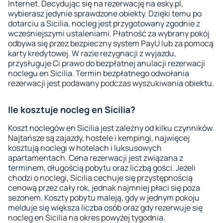
Internet. Decydując się na rezerwację na esky.pl,
wybierasz jedynie sprawdzone obiekty. Dzięki temu po
dotarciu a Sicilia, nocleg jest przygotowany zgodnie z
wcześniejszymi ustaleniami. Płatność za wybrany pokój
odbywa się przez bezpieczny system PayU lub za pomocą
karty kredytowej. W razie rezygnacji z wyjazdu,
przysługuje Ci prawo do bezpłatnej anulacji rezerwacji
noclegu en Sicilia. Termin bezpłatnego odwołania
rezerwacji jest podawany podczas wyszukiwania obiektu.
Ile kosztuje nocleg en Sicilia?
Koszt noclegów en Sicilia jest zależny od kilku czynników.
Najtańsze są zajazdy, hostele i kempingi, najwięcej
kosztują noclegi w hotelach i luksusowych
apartamentach. Cena rezerwacji jest związana z
terminem, długością pobytu oraz liczbą gości. Jeżeli
chodzi o noclegi, Sicilia cechuje się przystępnością
cenową przez cały rok, jednak najmniej płaci się poza
sezonem. Koszty pobytu maleją, gdy w jednym pokoju
melduje się większa liczba osób oraz gdy rezerwuje się
nocleg en Sicilia na okres powyżej tygodnia.