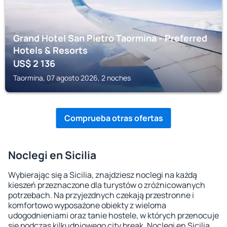
Grand Hotel San Pietro Taormina - Preferred
Hotels & Resorts
US$
2 136
Taormina, 07 agosto 2026, 2 noches
Comprueba otras ofertas
Noclegi en Sicilia
Wybierając się a Sicilia, znajdziesz noclegi na każdą
kieszeń przeznaczone dla turystów o zróżnicowanych
potrzebach. Na przyjezdnych czekają przestronne i
komfortowo wyposażone obiekty z wieloma
udogodnieniami oraz tanie hostele, w których przenocuje
się podczas kilkudniowego city break. Noclegi en Sicilia