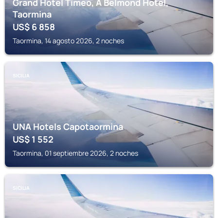
Grand Hotel Timeo, A Belmond Hotel,
Taormina
US$
6 858
Taormina, 14 agosto 2026, 2 noches
SICILIA
UNA Hotels Capotaormina
US$
1 552
Taormina, 01 septiembre 2026, 2 noches
SICILIA