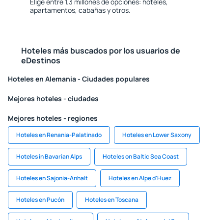
Elige entre 1.3 millones de opciones: hoteles,
apartamentos, cabañas y otros.
Hoteles más buscados por los usuarios de
eDestinos
Hoteles en Alemania - Ciudades populares
Mejores hoteles - ciudades
Mejores hoteles - regiones
Hoteles en Renania-Palatinado
Hoteles en Lower Saxony
Hoteles in Bavarian Alps
Hoteles on Baltic Sea Coast
Hoteles en Sajonia-Anhalt
Hoteles en Alpe d'Huez
Hoteles en Pucón
Hoteles en Toscana