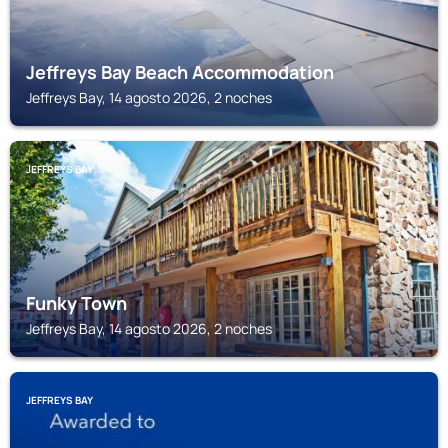
Jeffreys Bay Beach Accommodation
Jeffreys Bay, 14 agosto 2026, 2 noches
JEFFREYS BAY
Funky Town
Jeffreys Bay, 14 agosto 2026, 2 noches
JEFFREYS BAY