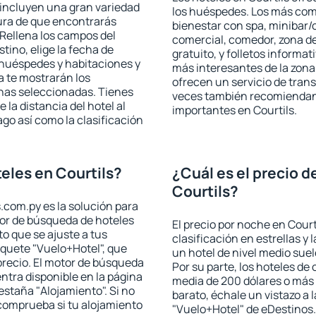
 incluyen una gran variedad
los huéspedes. Los más comu
ura de que encontrarás
bienestar con spa, minibar/c
Rellena los campos del
comercial, comedor, zona d
tino, elige la fecha de
gratuito, y folletos informat
 huéspedes y habitaciones y
más interesantes de la zon
a te mostrarán los
ofrecen un servicio de trans
chas seleccionadas. Tienes
veces también recomiendan v
 la distancia del hotel al
importantes en Courtils.
ago así como la clasificación
eles en Courtils?
¿Cuál es el precio d
Courtils?
.com.py es la solución para
otor de búsqueda de hoteles
El precio por noche en Court
o que se ajuste a tus
clasificación en estrellas y
quete "Vuelo+Hotel", que
un hotel de nivel medio suel
precio. El motor de búsqueda
Por su parte, los hoteles de
ntra disponible en la página
media de 200 dólares o más 
estaña "Alojamiento". Si no
barato, échale un vistazo a 
 comprueba si tu alojamiento
"Vuelo+Hotel" de eDestinos.