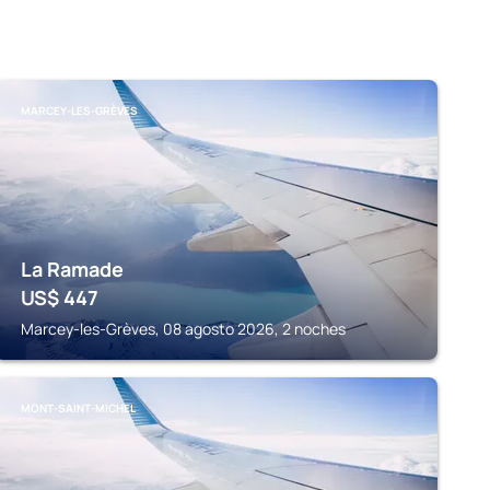
MARCEY-LES-GRÈVES
La Ramade
US$
447
Marcey-les-Grèves, 08 agosto 2026, 2 noches
MONT-SAINT-MICHEL