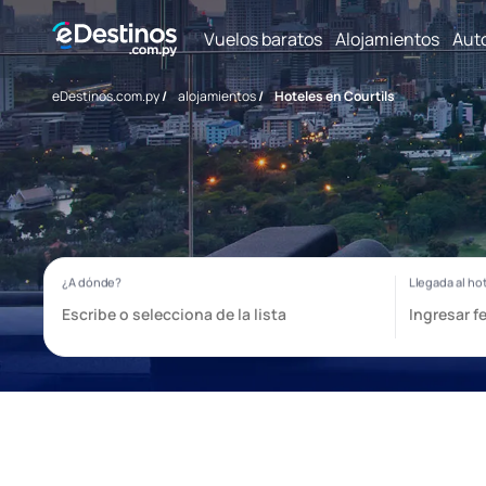
Vuelos baratos
Alojamientos
Aut
eDestinos.com.py
/
alojamientos
/
Hoteles en Courtils