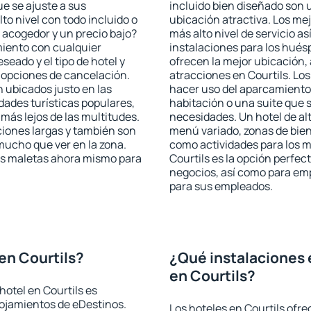
ue se ajuste a sus
incluido bien diseñado son 
to nivel con todo incluido o
ubicación atractiva. Los mej
 acogedor y un precio bajo?
más alto nivel de servicio a
miento con cualquier
instalaciones para los huésp
seado y el tipo de hotel y
ofrecen la mejor ubicación, 
 opciones de cancelación.
atracciones en Courtils. Los
 ubicados justo en las
hacer uso del aparcamiento 
idades turísticas populares,
habitación o una suite que 
ás lejos de las multitudes.
necesidades. Un hotel de al
iones largas y también son
menú variado, zonas de bien
mucho que ver en la zona.
como actividades para los m
as maletas ahora mismo para
Courtils es la opción perfect
negocios, así como para em
para sus empleados.
en Courtils?
¿Qué instalaciones 
en Courtils?
hotel en Courtils es
lojamientos de eDestinos.
Los hoteles en Courtils ofre