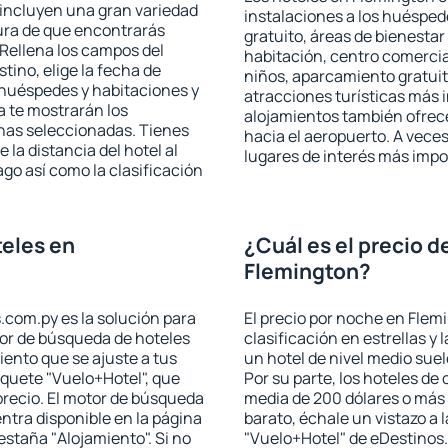
 incluyen una gran variedad
instalaciones a los huéspe
ura de que encontrarás
gratuito, áreas de bienestar
Rellena los campos del
habitación, centro comercia
tino, elige la fecha de
niños, aparcamiento gratuito
 huéspedes y habitaciones y
atracciones turísticas más 
a te mostrarán los
alojamientos también ofrece
chas seleccionadas. Tienes
hacia el aeropuerto. A vece
 la distancia del hotel al
lugares de interés más impo
ago así como la clasificación
eles en
¿Cuál es el precio d
Flemington?
.com.py es la solución para
El precio por noche en Flem
otor de búsqueda de hoteles
clasificación en estrellas y
ento que se ajuste a tus
un hotel de nivel medio suel
quete "Vuelo+Hotel", que
Por su parte, los hoteles de
precio. El motor de búsqueda
media de 200 dólares o más 
ntra disponible en la página
barato, échale un vistazo a 
estaña "Alojamiento". Si no
"Vuelo+Hotel" de eDestinos.