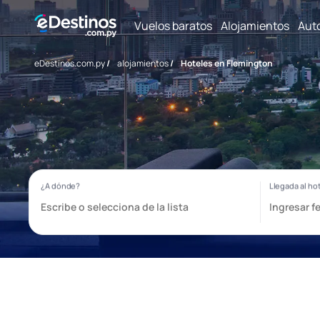
Vuelos baratos
Alojamientos
Aut
eDestinos.com.py
/
alojamientos
/
Hoteles en Flemington