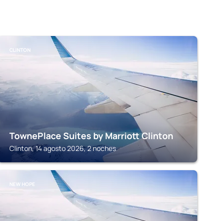
CLINTON
TownePlace Suites by Marriott Clinton
Clinton, 14 agosto 2026, 2 noches
NEW HOPE