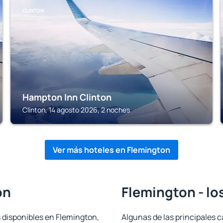
CLINTON
Hampton Inn Clinton
Clinton, 14 agosto 2026, 2 noches
Ver más hoteles en Flemington
on
Flemington - lo
s disponibles en Flemington,
Algunas de las principales c