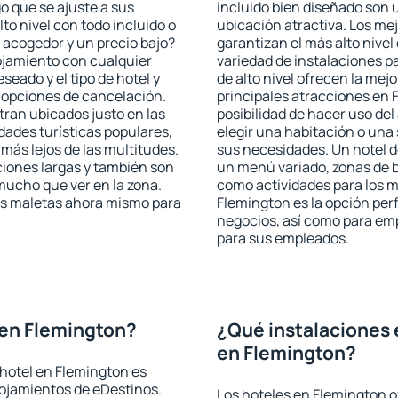
go que se ajuste a sus
incluido bien diseñado son 
to nivel con todo incluido o
ubicación atractiva. Los me
 acogedor y un precio bajo?
garantizan el más alto nivel
ojamiento con cualquier
variedad de instalaciones p
seado y el tipo de hotel y
de alto nivel ofrecen la mejo
 opciones de cancelación.
principales atracciones en 
ran ubicados justo en las
posibilidad de hacer uso de
idades turísticas populares,
elegir una habitación o una
ás lejos de las multitudes.
sus necesidades. Un hotel d
iones largas y también son
un menú variado, zonas de b
mucho que ver en la zona.
como actividades para los m
as maletas ahora mismo para
Flemington es la opción perf
negocios, así como para em
para sus empleados.
 en Flemington?
¿Qué instalaciones 
en Flemington?
hotel en Flemington es
lojamientos de eDestinos.
Los hoteles en Flemington o