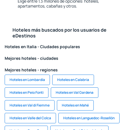
Elige entre 1.3 millones de opciones: hoteles,
apartamentos, cabañas y otros.
Hoteles más buscados por los usuarios de
eDestinos
Hoteles en Italia - Ciudades populares
Mejores hoteles - ciudades
Mejores hoteles - regiones
Hoteles en Lombardía
Hoteles en Calabria
Hoteles en Peio Fonti
Hoteles en Val Gardena
Hoteles en Val di Fiemme
Hoteles en Mahé
Hoteles en Valle del Colca
Hoteles en Languedoc-Rosellón