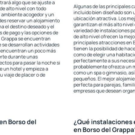
trará algo que se ajuste a
Algunas de las principales c
de alto nivel con todo
incluido bien diseñado son 
n ambiente acogedor y un
ubicación atractiva. Los me
des reservar un alojamiento
garantizan el más alto nivel
a el destino deseado y el
variedad de instalaciones p
s de pago y las opciones de
de alto nivel ofrecen la mejo
el Grappa se encuentran
principales atracciones en 
e se desarrollan actividades
tienen la posibilidad de hac
se encuentran un poco más
como de elegir una habitaci
erte durante unas
perfectamente a sus necesid
ectos para pasar la noche si
probablemente ofrezca un m
e un hotel y empieza a
como un spa o gimnasio, así
 viaje de placer o de
pequeños. El mejor alojamie
perfecta para parejas, famil
empresas que desean organi
en Borso del
¿Qué instalaciones 
en Borso del Grappa