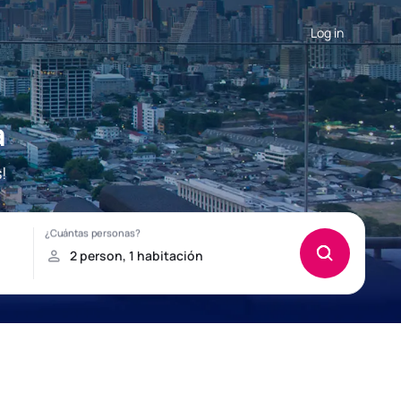
Log in
a
!