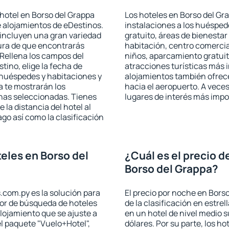
hotel en Borso del Grappa
Los hoteles en Borso del Gra
e alojamientos de eDestinos.
instalaciones a los huéspe
 incluyen una gran variedad
gratuito, áreas de bienestar
ura de que encontrarás
habitación, centro comercia
Rellena los campos del
niños, aparcamiento gratuito
tino, elige la fecha de
atracciones turísticas más 
 huéspedes y habitaciones y
alojamientos también ofrece
a te mostrarán los
hacia el aeropuerto. A vece
chas seleccionadas. Tienes
lugares de interés más impo
 la distancia del hotel al
ago así como la clasificación
eles en Borso del
¿Cuál es el precio d
Borso del Grappa?
.com.py es la solución para
El precio por noche en Bors
otor de búsqueda de hoteles
de la clasificación en estrel
lojamiento que se ajuste a
en un hotel de nivel medio 
l paquete "Vuelo+Hotel",
dólares. Por su parte, los ho