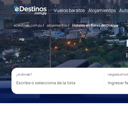
Vuelos baratos
Alojamientos
Aut
eDestinos.com.py
/
alojamientos
/
Hoteles en Borso del Grappa