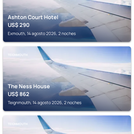
Ashton Court Hotel
US$
290
Exmouth, 14 agosto 2026, 2 noches
TEIGNMOUTH
The Ness House
US$
862
Teignmouth, 14 agosto 2026, 2 noches
TEIGNMOUTH