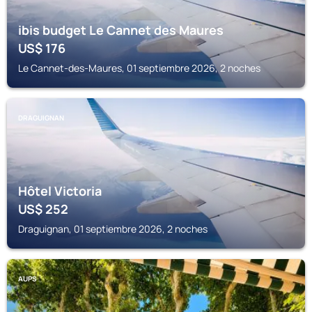
ibis budget Le Cannet des Maures
US$
176
Le Cannet-des-Maures, 01 septiembre 2026, 2 noches
DRAGUIGNAN
Hôtel Victoria
US$
252
Draguignan, 01 septiembre 2026, 2 noches
AUPS