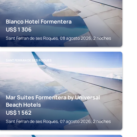
Blanco Hotel Formentera
US$
1 306
Sant Ferran de ses Roques, 08 agosto 2026, 2 noches
SANT FERRAN DE SES ROQUES
Mar Suites Formentera by Universal
Beach Hotels
US$
1 562
Sant Ferran de ses Roques, 07 agosto 2026, 2 noches