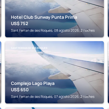
Hotel Club Sunway Punta Prima
US$
752
Sant Ferran de ses Roques, 08 agosto 2026, 2 noches
SANT FERRAN DE SES ROQUES
Complejo Lago Playa
US$
650
Sant Ferran de ses Roques, 07 agosto 2026, 2 noches