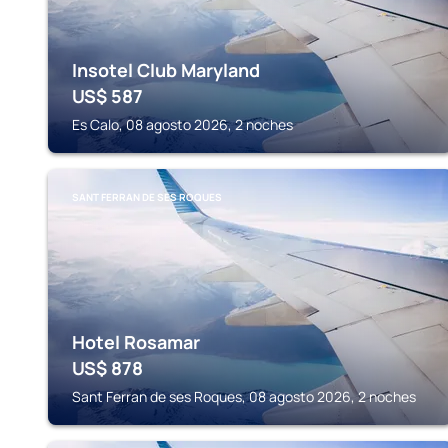
Insotel Club Maryland
US$
587
Es Calo, 08 agosto 2026, 2 noches
SANT FERRAN DE SES ROQUES
Hotel Rosamar
US$
878
Sant Ferran de ses Roques, 08 agosto 2026, 2 noches