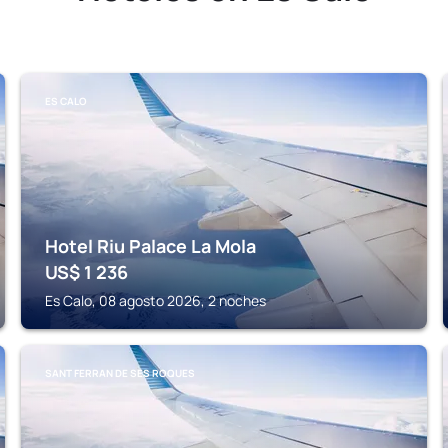
ES CALO
Hotel Riu Palace La Mola
US$
1 236
Es Calo, 08 agosto 2026, 2 noches
SANT FERRAN DE SES ROQUES