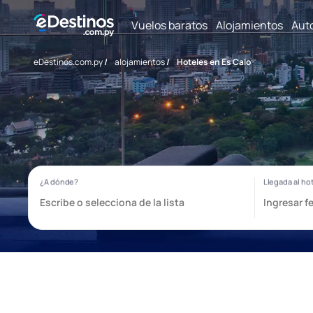
Vuelos baratos
Alojamientos
Aut
eDestinos.com.py
/
alojamientos
/
Hoteles en Es Calo