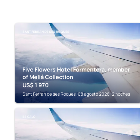
SANT FERRAN DE SES ROQUES
Five Flowers Hotel Formentera, member
of Meliá Collection
US$
1 970
Sant Ferran de ses Roques, 08 agosto 2026, 2 noches
ES CALO