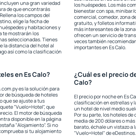
 incluyen una gran variedad
los huéspedes. Los más comu
ura de que encontrarás
bienestar con spa, minibar/c
Rellena los campos del
comercial, comedor, zona d
tino, elige la fecha de
gratuito, y folletos informat
 huéspedes y habitaciones y
más interesantes de la zon
a te mostrarán los
ofrecen un servicio de trans
chas seleccionadas. Tienes
veces también recomiendan v
 la distancia del hotel al
importantes en Es Calo.
ago así como la clasificación
eles en Es Calo?
¿Cuál es el precio d
Calo?
.com.py es la solución para
otor de búsqueda de hoteles
El precio por noche en Es Ca
 que se ajuste a tus
clasificación en estrellas y
quete "Vuelo+Hotel", que
un hotel de nivel medio suel
precio. El motor de búsqueda
Por su parte, los hoteles de
ntra disponible en la página
media de 200 dólares o más 
estaña "Alojamiento". Si no
barato, échale un vistazo a 
 comprueba si tu alojamiento
"Vuelo+Hotel" de eDestinos.