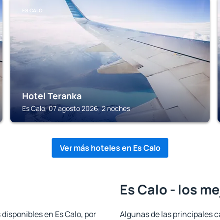
ES CALO
Hotel Teranka
Es Calo, 07 agosto 2026, 2 noches
Ver más hoteles en Es Calo
Es Calo - los m
 disponibles en Es Calo, por
Algunas de las principales c