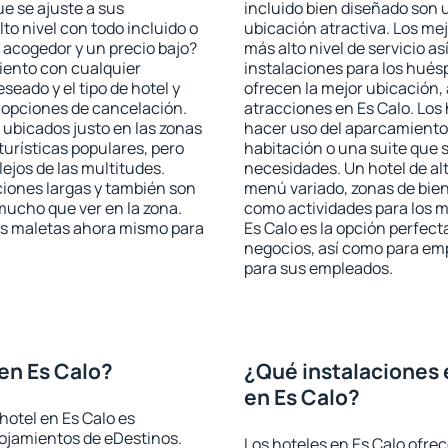
ue se ajuste a sus
incluido bien diseñado son 
to nivel con todo incluido o
ubicación atractiva. Los mej
 acogedor y un precio bajo?
más alto nivel de servicio a
iento con cualquier
instalaciones para los huésp
seado y el tipo de hotel y
ofrecen la mejor ubicación, 
 opciones de cancelación.
atracciones en Es Calo. Los 
 ubicados justo en las zonas
hacer uso del aparcamiento 
turísticas populares, pero
habitación o una suite que 
jos de las multitudes.
necesidades. Un hotel de al
iones largas y también son
menú variado, zonas de bien
mucho que ver en la zona.
como actividades para los m
as maletas ahora mismo para
Es Calo es la opción perfecta
negocios, así como para em
para sus empleados.
en Es Calo?
¿Qué instalaciones 
en Es Calo?
hotel en Es Calo es
lojamientos de eDestinos.
Los hoteles en Es Calo ofrec