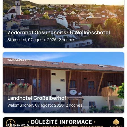
Zedernhof Gesundheits- & Wellnesshotel
Stamsried, 07 agosto 2026, 2 noches
WALDMÜNCHEN
Landhotel Großeiberhof
Waldmünchen, 07 agosto 2026, 2 noches
FURTH IM WALD