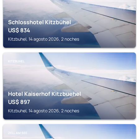
Schlosshotel Kitzbühel
US$
834
Kitzbuhel, 14 agosto 2026, 2 noches
KITZBUHEL
Hotel Kaiserhof Kitzbuehel
US$
897
Kitzbuhel, 14 agosto 2026, 2 noches
ZELL AM SEE