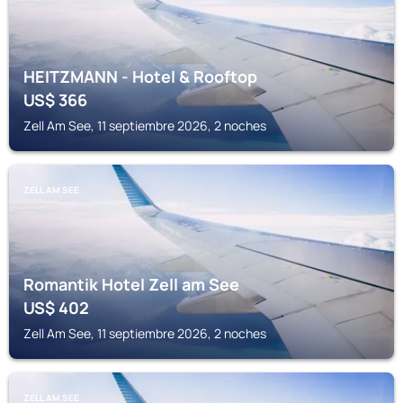
HEITZMANN - Hotel & Rooftop
US$
366
Zell Am See, 11 septiembre 2026, 2 noches
ZELL AM SEE
Romantik Hotel Zell am See
US$
402
Zell Am See, 11 septiembre 2026, 2 noches
ZELL AM SEE