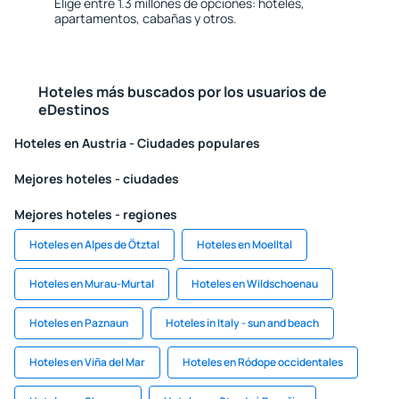
Elige entre 1.3 millones de opciones: hoteles,
apartamentos, cabañas y otros.
Hoteles más buscados por los usuarios de
eDestinos
Hoteles en Austria - Ciudades populares
Mejores hoteles - ciudades
Mejores hoteles - regiones
Hoteles en Alpes de Ötztal
Hoteles en Moelltal
Hoteles en Murau-Murtal
Hoteles en Wildschoenau
Hoteles en Paznaun
Hoteles in Italy - sun and beach
Hoteles en Viña del Mar
Hoteles en Ródope occidentales