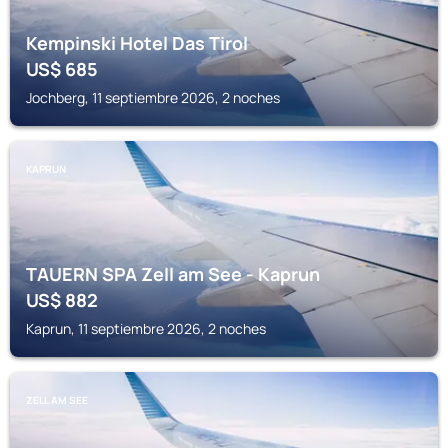
Kempinski Hotel Das Tirol
US$
685
Jochberg, 11 septiembre 2026, 2 noches
KAPRUN
TAUERN SPA Zell am See - Kaprun
US$
882
Kaprun, 11 septiembre 2026, 2 noches
ZELL AM SEE