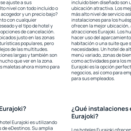
se ajuste a sus
incluido bien diseñado son 
to nivel con todo incluido o
ubicación atractiva. Los mej
 acogedor y un precio bajo?
más alto nivel de servicio a
nto con cualquier
instalaciones para los huésp
seado y el tipo de hotel y
ofrecen la mejor ubicación, 
 opciones de cancelación.
atracciones Eurajoki. Los hu
bicados justo en las zonas
hacer uso del aparcamiento 
turísticas populares, pero
habitación o una suite que 
jos de las multitudes.
necesidades. Un hotel de al
iones largas y también son
menú variado, zonas de bien
mucho que ver en la zona.
como actividades para los m
as maletas ahora mismo para
Eurajoki es la opción perfect
negocios, así como para em
para sus empleados.
Eurajoki?
¿Qué instalaciones 
Eurajoki?
otel Eurajoki es utilizando
 de eDestinos. Su amplia
Los hoteles Eurajoki ofrecen 