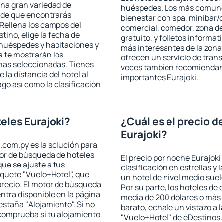
una gran variedad de
huéspedes. Los más comunes
a de que encontrarás
bienestar con spa, minibar/c
Rellena los campos del
comercial, comedor, zona d
tino, elige la fecha de
gratuito, y folletos informat
 huéspedes y habitaciones y
más interesantes de la zon
a te mostrarán los
ofrecen un servicio de trans
chas seleccionadas. Tienes
veces también recomiendan v
 la distancia del hotel al
importantes Eurajoki.
ago así como la clasificación
eles Eurajoki?
¿Cuál es el precio d
Eurajoki?
.com.py es la solución para
otor de búsqueda de hoteles
El precio por noche Eurajoki
ue se ajuste a tus
clasificación en estrellas y
quete "Vuelo+Hotel", que
un hotel de nivel medio suel
precio. El motor de búsqueda
Por su parte, los hoteles de
ntra disponible en la página
media de 200 dólares o más 
estaña "Alojamiento". Si no
barato, échale un vistazo a 
 comprueba si tu alojamiento
"Vuelo+Hotel" de eDestinos.