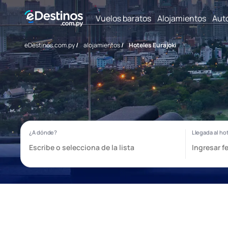
Vuelos baratos
Alojamientos
Aut
eDestinos.com.py
/
alojamientos
/
Hoteles Eurajoki