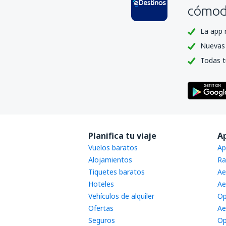
cómoda
La app 
Nuevas 
Todas t
Planifica tu viaje
A
Vuelos baratos
Ap
Alojamientos
Ra
Tiquetes baratos
Ae
Hoteles
Ae
Vehículos de alquiler
Op
Ofertas
Ae
Seguros
Op