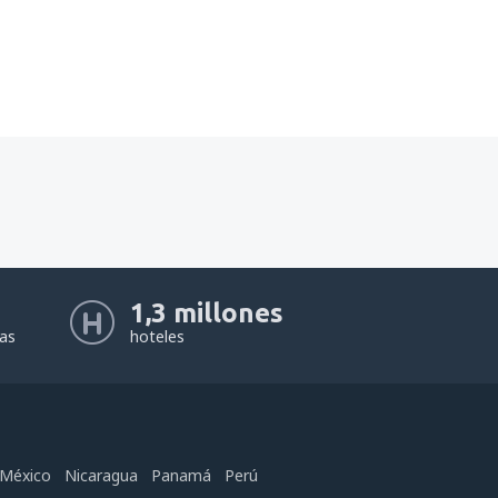
1,3 millones
eas
hoteles
México
Nicaragua
Panamá
Perú