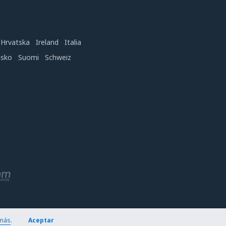
Hrvatska
Ireland
Italia
nsko
Suomi
Schweiz
más
.
Aceptar