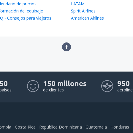
lendario de precios
LATAM
formación del equipaje
Spirit Airlines
Q - Consejos para viajeros
American Airlines
50
150 millones
950
países
de clientes
aerolín
ombia
Costa Rica
República Dominicana
Guatemala
Honduras