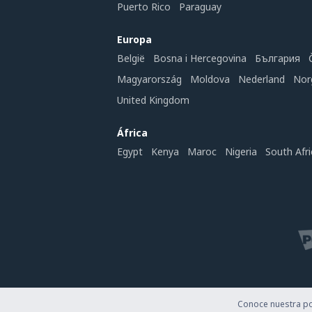
Puerto Rico
Paraguay
Europa
België
Bosna i Hercegovina
България
Magyarország
Moldova
Nederland
Nor
United Kingdom
África
Egypt
Kenya
Maroc
Nigeria
South Afri
Conoce nuestra pol