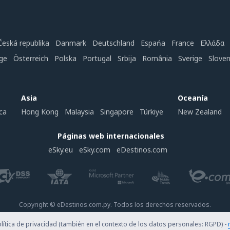
Česká republika
Danmark
Deutschland
Espańa
France
Ελλάδα
ge
Österreich
Polska
Portugal
Srbija
România
Sverige
Slove
Asia
Oceanía
ca
Hong Kong
Malaysia
Singapore
Türkiye
New Zealand
Páginas web internacionales
eSky.eu
eSky.com
eDestinos.com
Copyright © eDestinos.com.py. Todos los derechos reservados.
ítica de privacidad (también en el contexto de los datos personales: RGPD) -