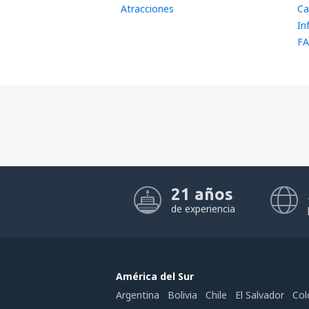
Atracciones
Ca
In
FA
21 años
de experiencia
América del Sur
Argentina
Bolivia
Chile
El Salvador
Col