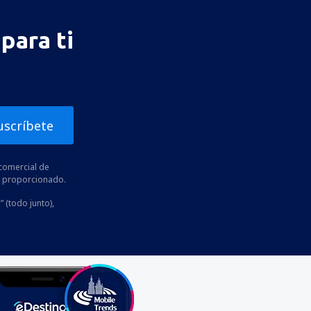
para ti
uscríbete
comercial de
he proporcionado.
” (todo junto),