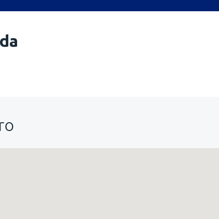
da
ro