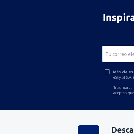
Inspir
Más viajes
eSky.pl S.A.
Tras marcar 
aceptas que
Desca