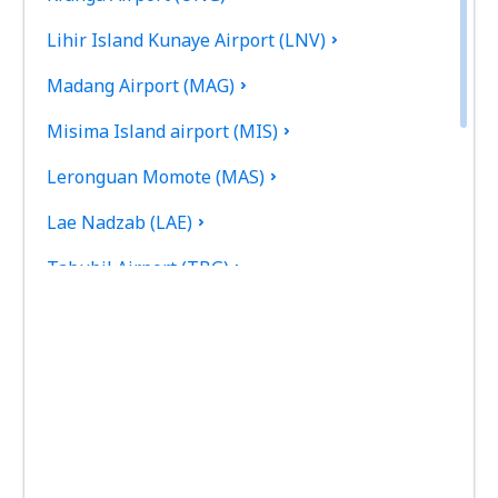
Lihir Island Kunaye Airport (LNV)
Madang Airport (MAG)
Misima Island airport (MIS)
Leronguan Momote (MAS)
Lae Nadzab (LAE)
Tabubil Airport (TBG)
Rabaul Tokua (RAB)
Vanimo Airport (VAI)
Boram (WWK)