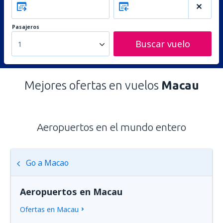
Pasajeros
Buscar vuelo
1
Mejores ofertas en vuelos
Macau
Aeropuertos en el mundo entero
Go a Macao
Aeropuertos en Macau
Ofertas en Macau