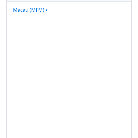
Macau (MFM)