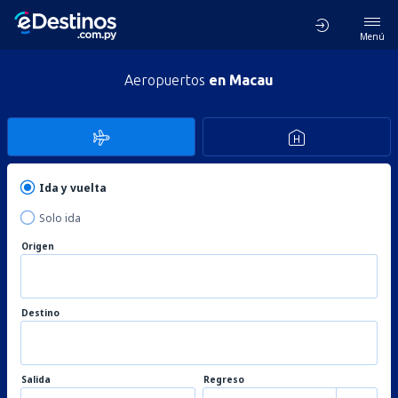
Menú
Aeropuertos
en Macau
Ida y vuelta
Solo ida
Origen
Destino
Salida
Regreso