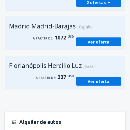
2 ofertas
desde
Foz de Iguazú, Cataratas
(IGU)
Madrid Madrid-Barajas
272
España
A PARTIR DE:
USD
1072
USD
A PARTIR DE:
Ver oferta
desde
Asunción, Silvio Pettirossi
(ASU)
203
A PARTIR DE:
USD
Florianópolis Hercilio Luz
Brasil
337
USD
A PARTIR DE:
Ver oferta
Alquiler de autos