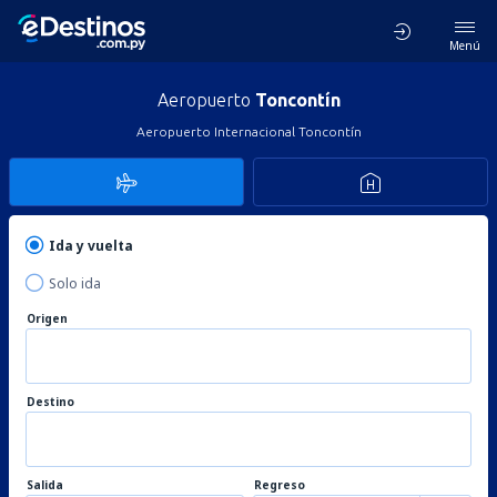
Menú
Aeropuerto
Toncontín
Aeropuerto Internacional Toncontín
Ida y vuelta
Solo ida
Origen
Destino
Salida
Regreso