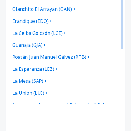
Olanchito El Arrayan (OAN)
Erandique (EDQ)
La Ceiba Golosón (LCE)
Guanaja (GJA)
Roatán Juan Manuel Gálvez (RTB)
La Esperanza (LEZ)
La Mesa (SAP)
La Union (LUI)
Aeropuerto Internacional Palmerola (XPL)
Puerto Lempira (PEU)
Ruinas de Copan (RUY)