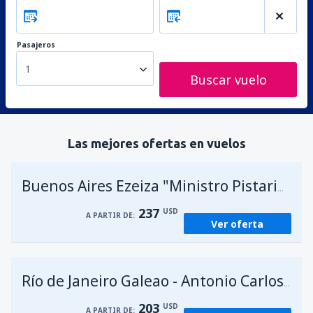
Pasajeros
1
Buscar vuelo
Las mejores ofertas en vuelos
A
Buenos Aires Ezeiza "Ministro Pistarini"
237
USD
A PARTIR DE:
Ver oferta
Río de Janeiro Galeao - Antonio Carlos Jobim
203
USD
A PARTIR DE: