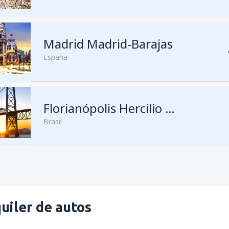
Madrid Madrid-Barajas
desde
Foz de Iguazú, Catarat
España
desde
Asunción, Silvio Pettiro
Florianópolis Hercilio Luz
Brasil
uiler de autos