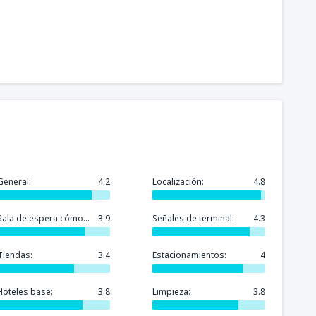
General:
4.2
Localización:
4.8
Sala de espera cómoda:
3.9
Señales de terminal:
4.3
Tiendas:
3.4
Estacionamientos:
4
Hoteles base:
3.8
Limpieza:
3.8