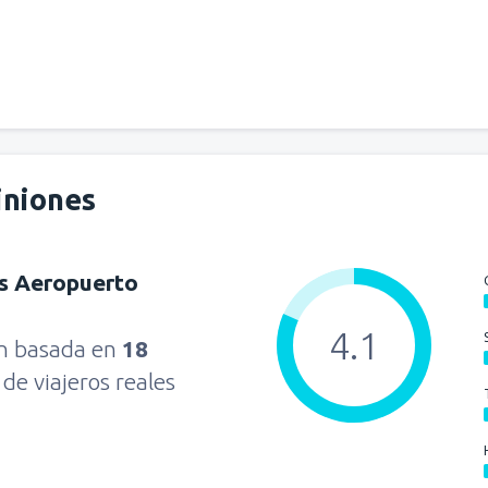
iniones
s Aeropuerto
4.1
ón basada en
18
s
de viajeros reales