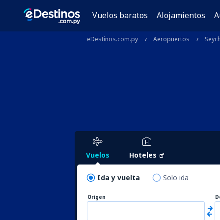
Vuelos baratos
Alojamientos
A
eDestinos.com.py
Aeropuertos
Seych
Vuelos
Hoteles
Ida y vuelta
Solo ida
Origen
D