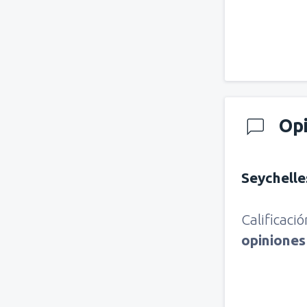
Op
Seychelle
Calificaci
opinione