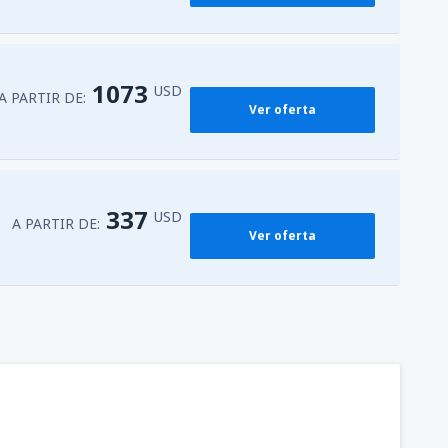
226
as
(IGU)
A PARTIR DE:
USD
1073
USD
A PARTIR DE:
Ver oferta
175
ssi
(ASU)
A PARTIR DE:
USD
337
USD
A PARTIR DE:
Ver oferta