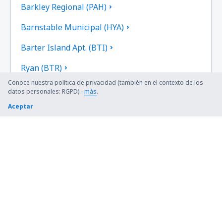
Barkley Regional (PAH)
Barnstable Municipal (HYA)
Barter Island Apt. (BTI)
Ryan (BTR)
Conoce nuestra política de privacidad (también en el contexto de los
Beaver (WBQ)
datos personales: RGPD) -
más
.
Aceptar
Beckley (BKW)
Bellingham Intl Airport (BLI)
Bemidji Regional Airport (BJI)
Bert Mooney (BTM)
Bethel Airport (BET)
Bettles (BTT)