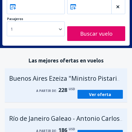
Pasajeros
1
Buscar vuelo
Las mejores ofertas en vuelos
A
Buenos Aires Ezeiza "Ministro Pistarini"
228
USD
A PARTIR DE:
Ver oferta
Río de Janeiro Galeao - Antonio Carlos Jobim
186
USD
A PARTIR DE: