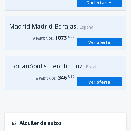
2 ofertas
desde
Foz de Iguazú, Cataratas
(IGU)
Madrid Madrid-Barajas
227
España
A PARTIR DE:
USD
1073
USD
A PARTIR DE:
Ver oferta
desde
Asunción, Silvio Pettirossi
(ASU)
186
A PARTIR DE:
USD
Florianópolis Hercilio Luz
Brasil
346
USD
A PARTIR DE:
Ver oferta
Alquiler de autos