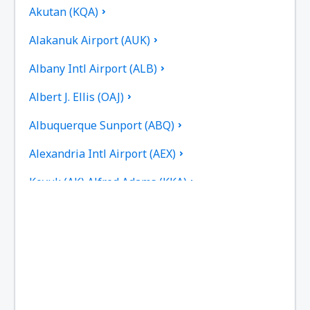
Akutan (KQA)
Alakanuk Airport (AUK)
Albany Intl Airport (ALB)
Albert J. Ellis (OAJ)
Albuquerque Sunport (ABQ)
Alexandria Intl Airport (AEX)
Koyuk (AK) Alfred Adams (KKA)
Allakaket Apt. (AET)
Pittsburgh
Fairbanks
Alliance Municipal Airport (AIA)