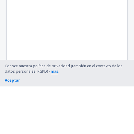
Bangor Intl Airport (BGR)
Barkley Regional (PAH)
Barnstable Municipal (HYA)
Barter Island Apt. (BTI)
Ryan (BTR)
Conoce nuestra política de privacidad (también en el contexto de los
Beaver (WBQ)
datos personales: RGPD) -
más
.
Aceptar
Beckley (BKW)
Bellingham Intl Airport (BLI)
Bemidji Regional Airport (BJI)
Bert Mooney (BTM)
Bethel Airport (BET)