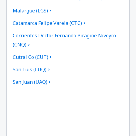
Malargüe (LGS)
Catamarca Felipe Varela (CTC)
Corrientes Doctor Fernando Piragine Niveyro
(CNQ)
Cutral Co (CUT)
San Luis (LUQ)
San Juan (UAQ)
General Roca (GNR)
Viedma (VDM)
El Palomar Airport (EPA)
El Plumerillo (MDZ)