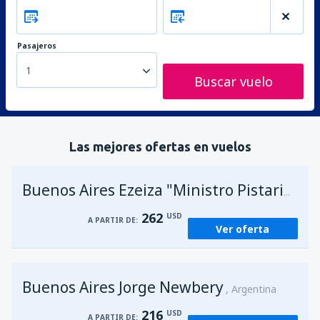
Pasajeros
1
Buscar vuelo
Las mejores ofertas en vuelos
A
Buenos Aires Ezeiza "Ministro Pistarini"
262
USD
A PARTIR DE:
Ver oferta
Buenos Aires Jorge Newbery
Argentina
216
USD
A PARTIR DE: