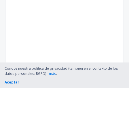
Río Gallegos (RGL)
Paso de los Libres Airport (AOL)
Concordia - Comodoro Pierrestegui (COC)
Neuquén (NQN)
Reconquista Aeroporto (RCQ)
Rincón de los Sauces (RDS)
Conoce nuestra política de privacidad (también en el contexto de los
datos personales: RGPD) -
más
.
San Rafael S.A. Santiago Germano (AFA)
Aceptar
San Fernando (FDO)
Santa Rosa (RSA)
Santa Teresita (SST)
Santa Fe (SFN)