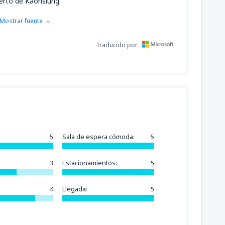
erto de Kaohsiung.
Mostrar fuente
Traducido por
5
Sala de espera cómoda:
5
3
Estacionamientos:
5
4
Llegada:
5