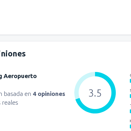
iniones
g Aeropuerto
3.5
ón basada en
4 opiniones
s reales