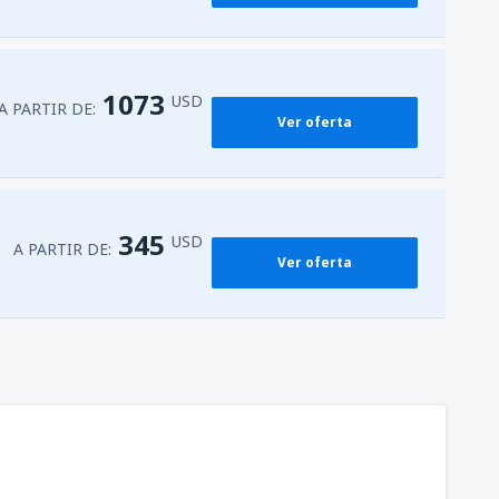
226
as
(IGU)
A PARTIR DE:
USD
1073
USD
A PARTIR DE:
Ver oferta
175
ssi
(ASU)
A PARTIR DE:
USD
345
USD
A PARTIR DE:
Ver oferta