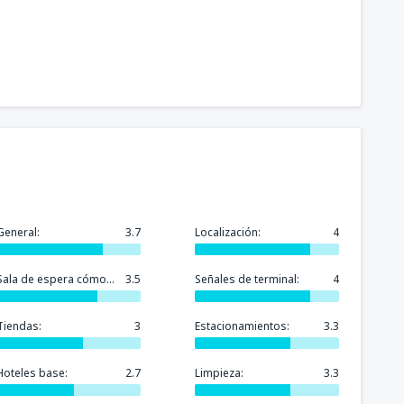
General:
3.7
Localización:
4
Sala de espera cómoda:
3.5
Señales de terminal:
4
Tiendas:
3
Estacionamientos:
3.3
Hoteles base:
2.7
Limpieza:
3.3