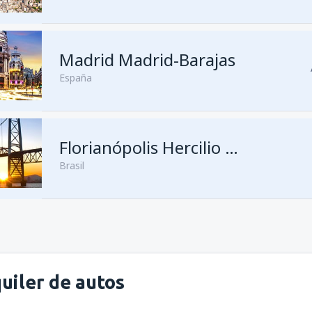
Madrid Madrid-Barajas
desde
Foz de Iguazú, Catarat
España
desde
Asunción, Silvio Pettiro
Florianópolis Hercilio Luz
Brasil
uiler de autos