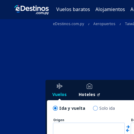
Vuelos baratos
Alojamientos
A
eDestinos.com.py
Aeropuertos
Taiw
Vuelos
Hoteles
Ida y vuelta
Solo ida
Origen
D