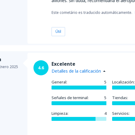
aviones. Sin duda, recomendaría el aeropu
Este cometário es traducido automáticamente.
Útil
n
Excelente
Enero 2025
4.6
Detalles de la calificación
General:
5
Localización:
Señales de terminal:
5
Tiendas:
Limpieza:
4
Servicios: