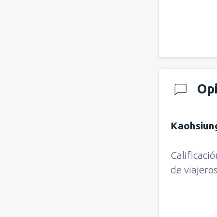
Op
Kaohsiun
Calificaci
de viajero