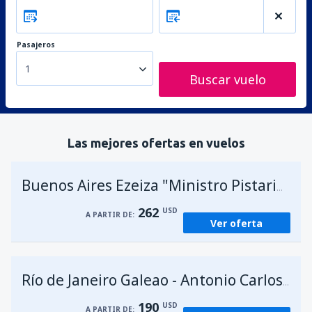
Pasajeros
1
Buscar vuelo
Las mejores ofertas en vuelos
A
Buenos Aires Ezeiza "Ministro Pistarini"
262
USD
A PARTIR DE:
Ver oferta
Río de Janeiro Galeao - Antonio Carlos Jobim
190
USD
A PARTIR DE: