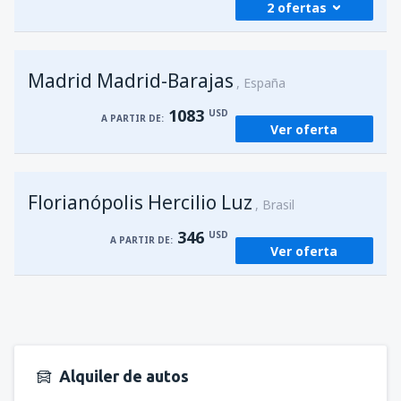
2 ofertas
desde
Foz de Iguazú, Cataratas
(IGU)
Madrid Madrid-Barajas
227
España
A PARTIR DE:
USD
1083
USD
A PARTIR DE:
Ver oferta
desde
Asunción, Silvio Pettirossi
(ASU)
190
A PARTIR DE:
USD
Florianópolis Hercilio Luz
Brasil
346
USD
A PARTIR DE:
Ver oferta
Alquiler de autos