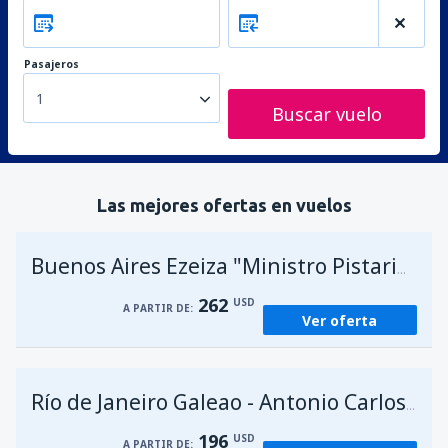
Pasajeros
1
Buscar vuelo
Las mejores ofertas en vuelos
A
Buenos Aires Ezeiza "Ministro Pistarini"
262
USD
A PARTIR DE:
Ver oferta
Río de Janeiro Galeao - Antonio Carlos Jobim
196
USD
A PARTIR DE: