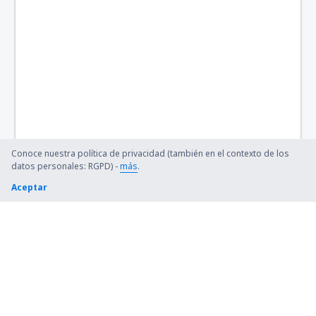
Indira Gandhi (DEL)
Aeropuerto Maa Danteswari (JGB)
Jaipur (JAI)
Jaisalmer Airport (JSA)
Aeropuerto de Jalgaon (JLG)
Conoce nuestra política de privacidad (también en el contexto de los
Toranagallu Jindal Vijaynagar (VDY)
datos personales: RGPD) -
más
.
Aceptar
Jodhpur (JDH)
Dehradun Jolly Grant Airport (DED)
Jorhat Airport (JRH)
Aeropuerto de Keshod (IXK)
Gulbarga Kalaburagi (GBI)