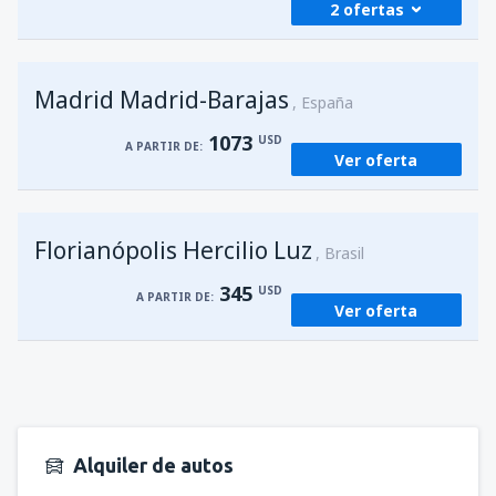
2 ofertas
desde
Foz de Iguazú, Cataratas
(IGU)
Madrid Madrid-Barajas
226
España
A PARTIR DE:
USD
1073
USD
A PARTIR DE:
Ver oferta
desde
Asunción, Silvio Pettirossi
(ASU)
196
A PARTIR DE:
USD
Florianópolis Hercilio Luz
Brasil
345
USD
A PARTIR DE:
Ver oferta
Alquiler de autos