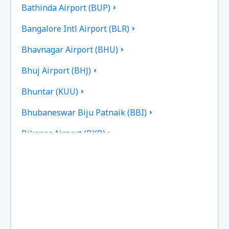
Bathinda Airport (BUP)
Bangalore Intl Airport (BLR)
Bhavnagar Airport (BHU)
Bhuj Airport (BHJ)
Bhuntar (KUU)
Bhubaneswar Biju Patnaik (BBI)
Bikaner Airport (BKB)
Aeropuerto Bilasa Devi Kevat (PAB)
Birsa Munda (IXR)
Calicut Intl Airport (CCJ)
Chandigarh (IXC)