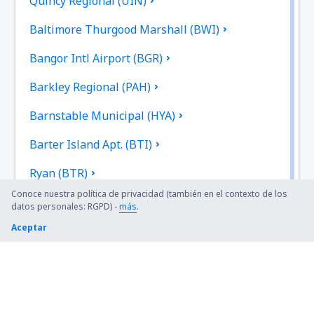
Quincy Regional (UIN)
Baltimore Thurgood Marshall (BWI)
Bangor Intl Airport (BGR)
Barkley Regional (PAH)
Barnstable Municipal (HYA)
Barter Island Apt. (BTI)
Ryan (BTR)
Conoce nuestra política de privacidad (también en el contexto de los
Beaver (WBQ)
datos personales: RGPD) -
más
.
Aceptar
Beckley (BKW)
Bellingham Intl Airport (BLI)
Bemidji Regional Airport (BJI)