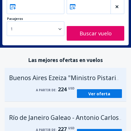
Pasajeros
1
Buscar vuelo
Las mejores ofertas en vuelos
A
Buenos Aires Ezeiza "Ministro Pistarini"
224
USD
A PARTIR DE:
Ver oferta
Río de Janeiro Galeao - Antonio Carlos Jobim
227
USD
A PARTIR DE: