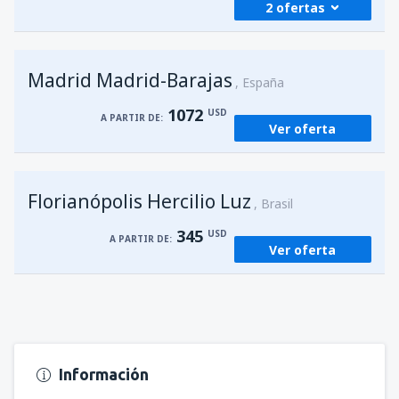
2 ofertas
desde
Foz de Iguazú, Cataratas
(IGU)
Madrid Madrid-Barajas
227
España
A PARTIR DE:
USD
1072
USD
A PARTIR DE:
Ver oferta
desde
Asunción, Silvio Pettirossi
(ASU)
245
A PARTIR DE:
USD
Florianópolis Hercilio Luz
Brasil
345
USD
A PARTIR DE:
Ver oferta
Información