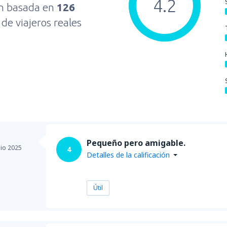
4.2
ón basada en
126
s
de viajeros reales
Pequeño pero amigable.
nio 2025
4
Detalles de la calificación
Útil