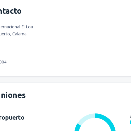
ntacto
ernacional El Loa
uerto, Calama
3004
iniones
ropuerto