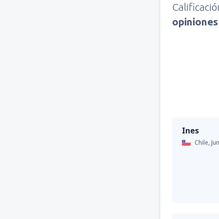
Calificaci
opinione
Ines
Chile,
Ju