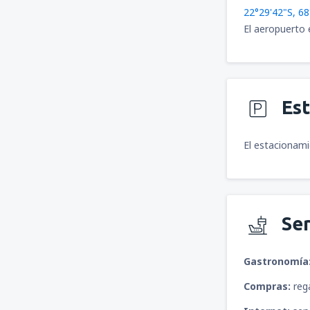
22°29'42"S, 6
El aeropuerto 
Es
El estacionami
Ser
Gastronomía
Compras:
rega