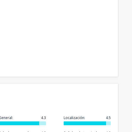
General:
4.3
Localización:
4.5