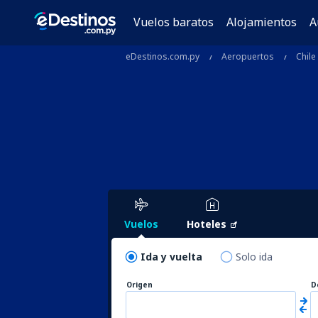
Vuelos baratos
Alojamientos
A
eDestinos.com.py
Aeropuertos
Chile
Vuelos
Hoteles
Ida y vuelta
Solo ida
Origen
D