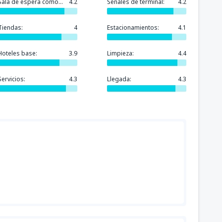
Sala de espera cómoda:
4.2
Señales de terminal:
4.2
Tiendas:
4
Estacionamientos:
4.1
Hoteles base:
3.9
Limpieza:
4.4
Servicios:
4.3
Llegada:
4.3