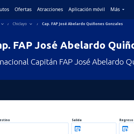
utos
Ofertas
Atracciones
Aplicación móvil
Más
Chiclayo
Cap. FAP José Abelardo Quiñones Gonzales
ap. FAP José Abelardo Quiñ
rnacional Capitán FAP José Abelardo Q
estino
Salida
Regreso