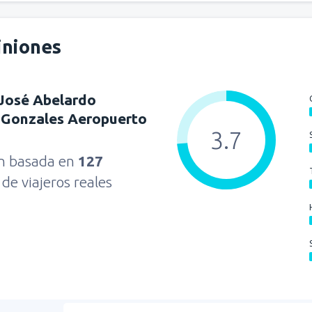
iniones
José Abelardo
 Gonzales Aeropuerto
3.7
ón basada en
127
s
de viajeros reales