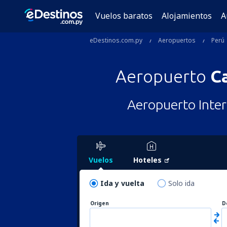
Vuelos baratos
Alojamientos
A
eDestinos.com.py
Aeropuertos
Perú
Aeropuerto
C
Aeropuerto Inte
Vuelos
Hoteles
Ida y vuelta
Solo ida
Origen
D