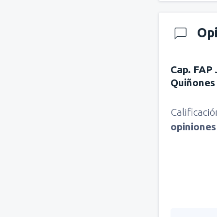
Op
Cap. FAP 
Quiñones
Calificaci
opinione