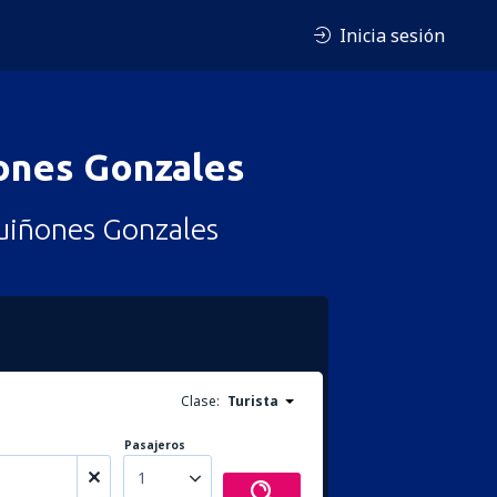
Inicia sesión
ones Gonzales
uiñones Gonzales
Clase:
Turista
Pasajeros
1