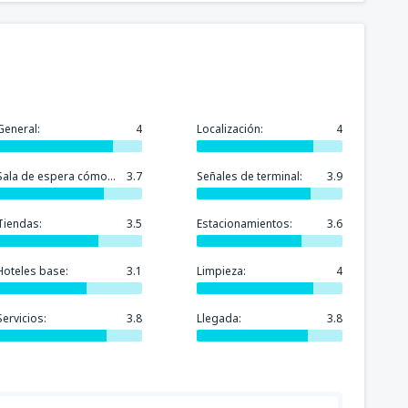
General:
4
Localización:
4
Sala de espera cómoda:
3.7
Señales de terminal:
3.9
Tiendas:
3.5
Estacionamientos:
3.6
Hoteles base:
3.1
Limpieza:
4
Servicios:
3.8
Llegada:
3.8