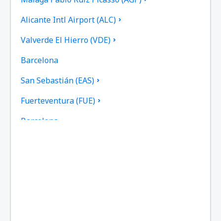
Alicante Intl Airport (ALC)
Valverde El Hierro (VDE)
Barcelona
San Sebastián (EAS)
Fuerteventura (FUE)
Barcelona
Gran Canaria (LPA)
Granada (GRX)
Ibiza (IBZ)
La Coruna (LCG)