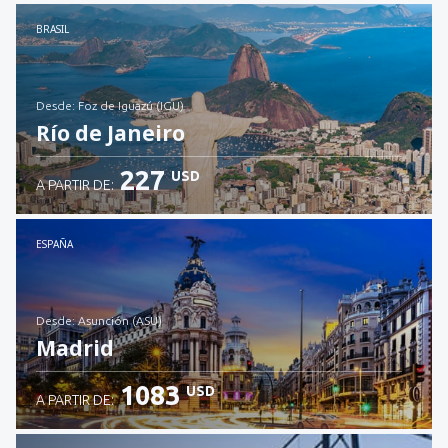
Revisa los detalles
BRASIL
desde: Foz de Iguazú (IGU)
Río de Janeiro
227
USD
A PARTIR DE:
Revisa los detalles
ESPAÑA
desde: Asunción (ASU)
Madrid
1083
USD
A PARTIR DE: