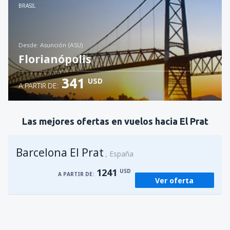
Revisa los detalles
BRASIL
desde: Asunción (ASU)
Florianópolis
341
USD
A PARTIR DE:
Revisa los detalles
Las mejores ofertas en vuelos hacia El Prat
Barcelona El Prat
España
1241
USD
A PARTIR DE:
Ver oferta